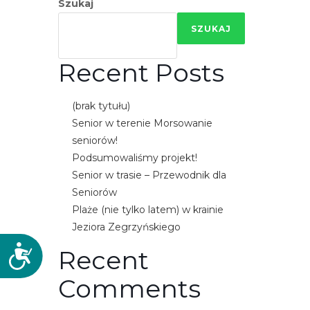
Szukaj
SZUKAJ
Recent Posts
(brak tytułu)
Senior w terenie Morsowanie
seniorów!
Podsumowaliśmy projekt!
Senior w trasie – Przewodnik dla
Seniorów
Plaże (nie tylko latem) w krainie
Jeziora Zegrzyńskiego
D
Recent
o
Comments
s
t