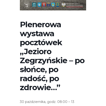
r
n
e
t
Plenerowa
o
wystawa
w
a
pocztówek
z
„Jezioro
a
w
Zegrzyńskie – po
i
słońce, po
e
r
radość, po
a
zdrowie…”
s
y
s
30 października, godz. 08:00 – 13
t