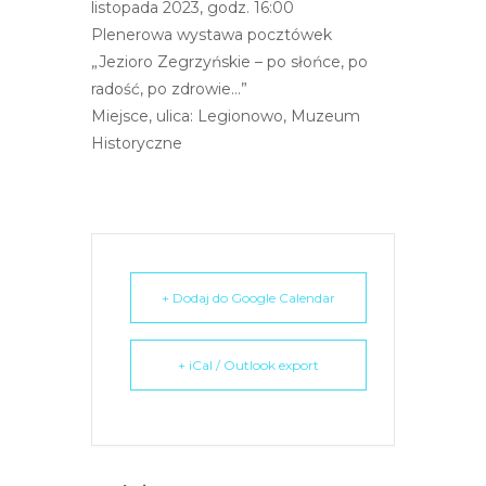
listopada 2023, godz. 16:00
e
Plenerowa wystawa pocztówek
m
„Jezioro Zegrzyńskie – po słońce, po
u
radość, po zdrowie…”
ł
Miejsce, ulica: Legionowo, Muzeum
a
Historyczne
t
w
i
e
ń
d
+ Dodaj do Google Calendar
o
s
+ iCal / Outlook export
t
ę
p
u
.