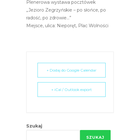
Plenerowa wystawa pocztówek
e
„Jezioro Zegrzyńskie – po słońce, po
m
radość, po zdrowie…”
u
Miejsce, ulica: Nieporęt, Plac Wolności
ł
a
t
w
i
e
+ Dodaj do Google Calendar
ń
d
+ iCal / Outlook export
o
s
t
ę
p
Szukaj
u
.
SZUKAJ