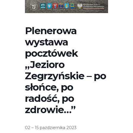
r
n
e
t
Plenerowa
o
wystawa
w
a
pocztówek
z
„Jezioro
a
w
Zegrzyńskie – po
i
słońce, po
e
r
radość, po
a
zdrowie…”
s
y
s
02 – 15 października 2023
t