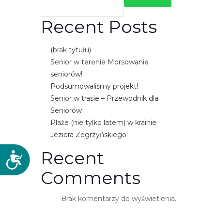
Recent Posts
(brak tytułu)
Senior w terenie Morsowanie
seniorów!
Podsumowaliśmy projekt!
Senior w trasie – Przewodnik dla
Seniorów
Plaże (nie tylko latem) w krainie
Jeziora Zegrzyńskiego
Recent
D
o
Comments
s
t
Brak komentarzy do wyświetlenia.
ę
p