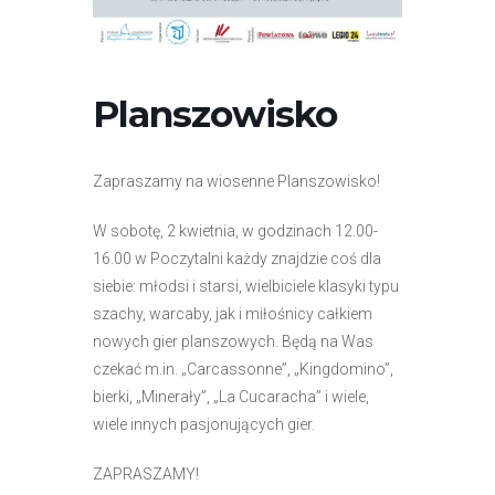
r
n
e
t
Planszowisko
o
w
a
Zapraszamy na wiosenne Planszowisko!
z
W sobotę, 2 kwietnia, w godzinach 12.00-
a
16.00 w Poczytalni każdy znajdzie coś dla
w
siebie: młodsi i starsi, wielbiciele klasyki typu
i
szachy, warcaby, jak i miłośnicy całkiem
e
nowych gier planszowych. Będą na Was
r
czekać m.in. „Carcassonne”, „Kingdomino”,
a
bierki, „Minerały”, „La Cucaracha” i wiele,
s
wiele innych pasjonujących gier.
y
s
ZAPRASZAMY!
t