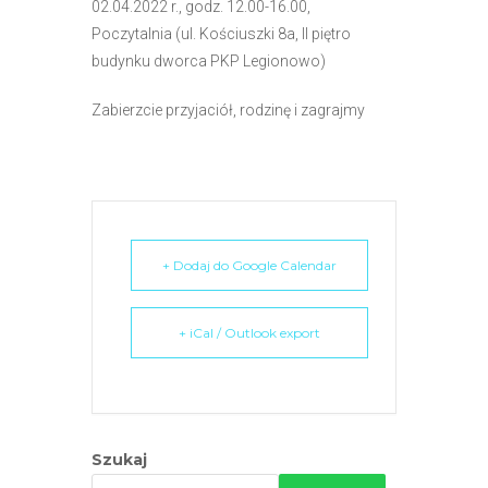
02.04.2022 r.,
godz. 12.00-16.00,
e
Poczytalnia (ul. Kościuszki 8a, II piętro
m
budynku dworca PKP Legionowo)
u
ł
Zabierzcie przyjaciół, rodzinę i zagrajmy
a
t
w
i
e
ń
+ Dodaj do Google Calendar
d
o
+ iCal / Outlook export
s
t
ę
p
u
Szukaj
.