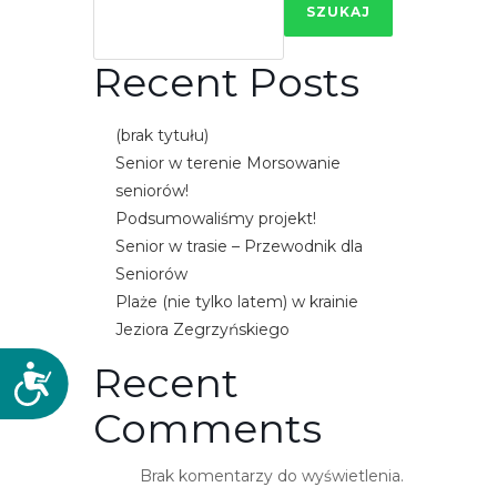
SZUKAJ
Recent Posts
(brak tytułu)
Senior w terenie Morsowanie
seniorów!
Podsumowaliśmy projekt!
Senior w trasie – Przewodnik dla
Seniorów
Plaże (nie tylko latem) w krainie
Jeziora Zegrzyńskiego
Recent
D
o
Comments
s
t
Brak komentarzy do wyświetlenia.
ę