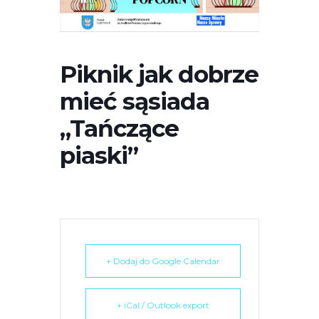
r
n
e
t
Piknik jak dobrze
o
mieć sąsiada
w
a
„Tańczące
z
piaski”
a
w
i
e
r
a
s
+ Dodaj do Google Calendar
y
s
+ iCal / Outlook export
t