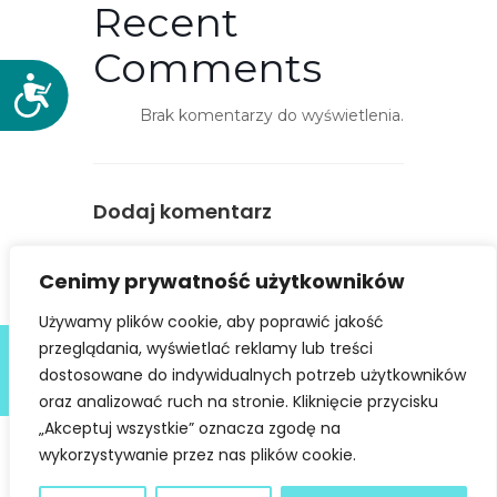
Recent
Comments
D
o
Brak komentarzy do wyświetlenia.
s
t
ę
Dodaj komentarz
p
n
You must be
logged in
to post a
o
Cenimy prywatność użytkowników
comment.
ś
Używamy plików cookie, aby poprawić jakość
ć
Deklaracja dostępności
przeglądania, wyświetlać reklamy lub treści
dostosowane do indywidualnych potrzeb użytkowników
@ Copyright 2021 Stowarzyszenie Dobra Fala |
Polityka
Prywatności
I Stworzone w ramach
atwi.pl
oraz analizować ruch na stronie. Kliknięcie przycisku
„Akceptuj wszystkie” oznacza zgodę na
wykorzystywanie przez nas plików cookie.