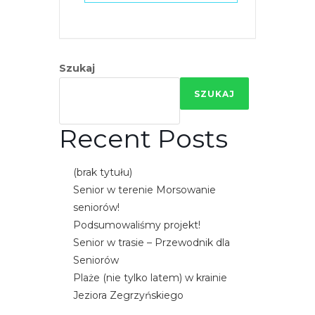
e
m
u
ł
Szukaj
a
SZUKAJ
t
w
Recent Posts
i
e
ń
(brak tytułu)
d
Senior w terenie Morsowanie
o
seniorów!
s
Podsumowaliśmy projekt!
t
Senior w trasie – Przewodnik dla
ę
Seniorów
p
Plaże (nie tylko latem) w krainie
u
Jeziora Zegrzyńskiego
.