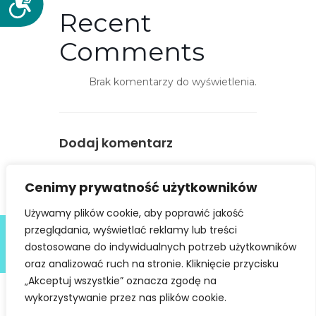
Recent
o
s
Comments
t
ę
Brak komentarzy do wyświetlenia.
p
n
o
ś
Dodaj komentarz
ć
You must be
logged in
to post a
Cenimy prywatność użytkowników
comment.
Używamy plików cookie, aby poprawić jakość
Deklaracja dostępności
przeglądania, wyświetlać reklamy lub treści
dostosowane do indywidualnych potrzeb użytkowników
@ Copyright 2021 Stowarzyszenie Dobra Fala |
Polityka
Prywatności
I Stworzone w ramach
atwi.pl
oraz analizować ruch na stronie. Kliknięcie przycisku
„Akceptuj wszystkie” oznacza zgodę na
wykorzystywanie przez nas plików cookie.