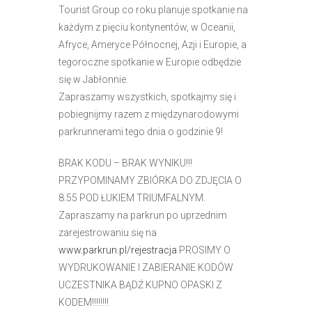
r
Tourist Group co roku planuje spotkanie na
n
każdym z pięciu kontynentów, w Oceanii,
e
Afryce, Ameryce Północnej, Azji i Europie, a
t
tegoroczne spotkanie w Europie odbędzie
o
się w Jabłonnie.
w
Zapraszamy wszystkich, spotkajmy się i
a
pobiegnijmy razem z międzynarodowymi
z
parkrunnerami tego dnia o godzinie 9!
a
BRAK KODU – BRAK WYNIKU!!!
w
PRZYPOMINAMY ZBIÓRKA DO ZDJĘCIA O
i
8.55 POD ŁUKIEM TRIUMFALNYM.
e
Zapraszamy na parkrun po uprzednim
r
zarejestrowaniu się na
a
www.parkrun.pl/rejestracja
PROSIMY O
s
WYDRUKOWANIE I ZABIERANIE KODÓW
y
UCZESTNIKA BĄDŹ KUPNO OPASKI Z
s
KODEM!!!!!!!!
t