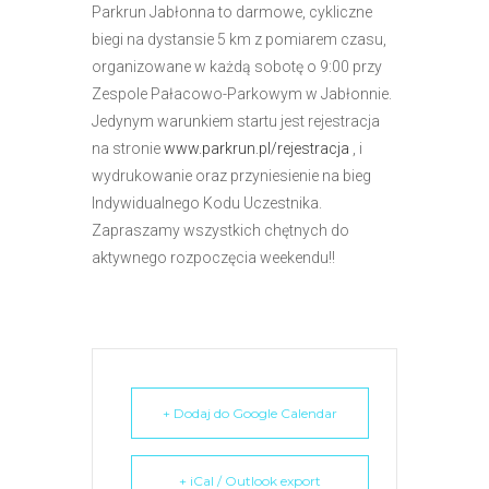
Parkrun Jabłonna to darmowe, cykliczne
e
biegi na dystansie 5 km z pomiarem czasu,
m
organizowane w każdą sobotę o 9:00 przy
u
Zespole Pałacowo-Parkowym w Jabłonnie.
ł
Jedynym warunkiem startu jest rejestracja
a
na stronie
www.parkrun.pl/rejestracja
, i
t
wydrukowanie oraz przyniesienie na bieg
w
Indywidualnego Kodu Uczestnika.
i
Zapraszamy wszystkich chętnych do
e
aktywnego rozpoczęcia weekendu!!
ń
d
o
s
t
ę
+ Dodaj do Google Calendar
p
u
.
+ iCal / Outlook export