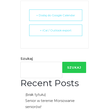
e
m
+ Dodaj do Google Calendar
u
ł
a
+ iCal / Outlook export
t
w
i
e
ń
Szukaj
d
SZUKAJ
o
s
Recent Posts
t
ę
(brak tytułu)
p
Senior w terenie Morsowanie
u
seniorów!
.