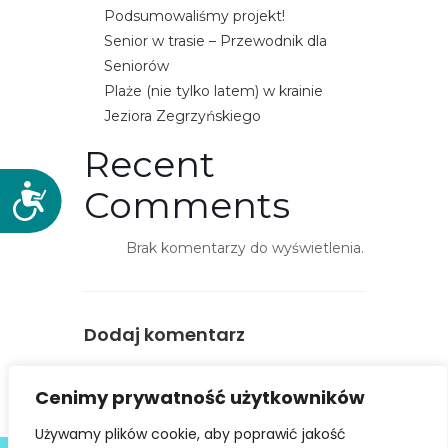
Podsumowaliśmy projekt!
Senior w trasie – Przewodnik dla
Seniorów
Plaże (nie tylko latem) w krainie
Jeziora Zegrzyńskiego
Recent
D
Comments
o
s
Brak komentarzy do wyświetlenia.
t
ę
p
Dodaj komentarz
n
o
You must be
logged in
to post a
ś
Cenimy prywatność użytkowników
comment.
ć
Używamy plików cookie, aby poprawić jakość