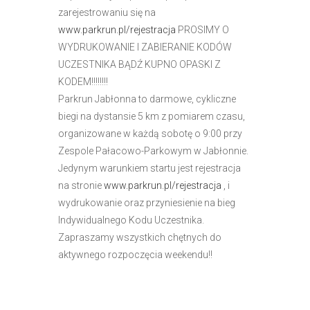
r
zarejestrowaniu się na
n
www.parkrun.pl/rejestracja
PROSIMY O
e
WYDRUKOWANIE I ZABIERANIE KODÓW
t
UCZESTNIKA BĄDŹ KUPNO OPASKI Z
o
KODEM!!!!!!!!
w
Parkrun Jabłonna to darmowe, cykliczne
a
biegi na dystansie 5 km z pomiarem czasu,
z
organizowane w każdą sobotę o 9:00 przy
a
Zespole Pałacowo-Parkowym w Jabłonnie.
w
Jedynym warunkiem startu jest rejestracja
i
na stronie
www.parkrun.pl/rejestracja
, i
e
wydrukowanie oraz przyniesienie na bieg
r
Indywidualnego Kodu Uczestnika.
a
Zapraszamy wszystkich chętnych do
s
aktywnego rozpoczęcia weekendu!!
y
s
t