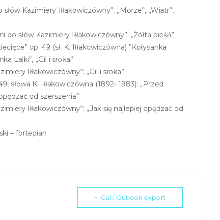
do słów Kazimiery Iłłakowiczówny”: „Morze”, „Wiatr”,
ni do słów Kazimiery Iłłakowiczówny”: „Żółta pieśń”
ecięce” op. 49 (sł. K. Iłłakowiczówna) ”Kołysanka
a Lalki”, „Gil i sroka”
imiery Iłłakowiczówny”: „Gil i sroka”
9, słowa K. Iłłakowiczówna (1892- 1983): „Przed
ej opędzać od szerszenia”
imiery Iłłakowiczówny”: „Jak się najlepiej opędzać od
i – fortepian
+ iCal / Outlook export