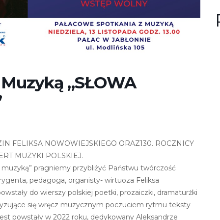
n
u
?
z Muzyką „SŁOWA
”
ODZIN FELIKSA NOWOWIEJSKIEGO ORAZ130. ROCZNICY
RT MUZYKI POLSKIEJ.
muzyką” pragniemy przybliżyć Państwu twórczość
genta, pedagoga, organisty- wirtuoza Feliksa
wstały do wierszy polskiej poetki, prozaiczki, dramaturżki
teryzujące się wręcz muzycznym poczuciem rytmu teksty
jest powstały w 2022 roku, dedykowany Aleksandrze