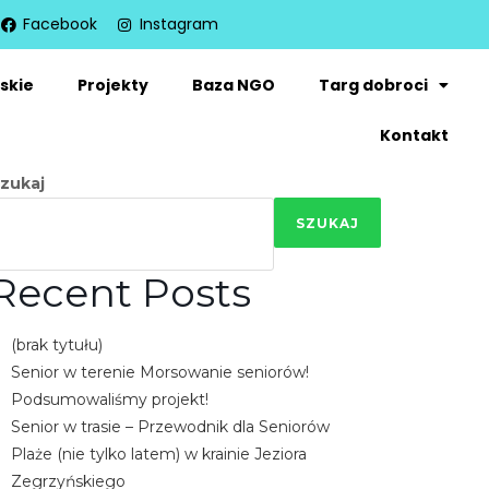
Facebook
Instagram
skie
Projekty
Baza NGO
Targ dobroci
Kontakt
zukaj
SZUKAJ
Recent Posts
(brak tytułu)
Senior w terenie Morsowanie seniorów!
Podsumowaliśmy projekt!
Senior w trasie – Przewodnik dla Seniorów
Plaże (nie tylko latem) w krainie Jeziora
Zegrzyńskiego