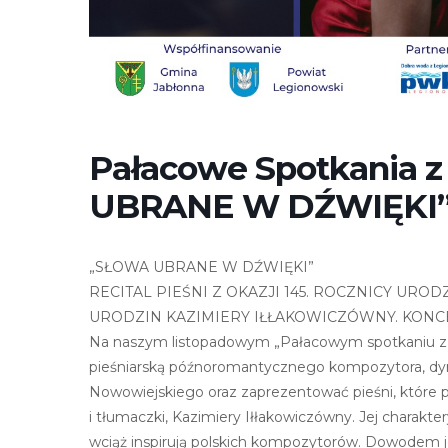
r
n
e
t
o
w
Pałacowe Spotkania 
a
z
UBRANE W DŹWIĘKI
a
w
i
„SŁOWA UBRANE W DŹWIĘKI”
e
RECITAL PIEŚNI Z OKAZJI 145. ROCZNICY UR
r
URODZIN KAZIMIERY IŁŁAKOWICZÓWNY. KONCE
a
Na naszym listopadowym „Pałacowym spotkaniu z 
s
pieśniarską późnoromantycznego kompozytora, dyry
y
Nowowiejskiego oraz zaprezentować pieśni, które po
s
i tłumaczki, Kazimiery Iłłakowiczówny. Jej charak
t
wciąż inspirują polskich kompozytorów. Dowodem 