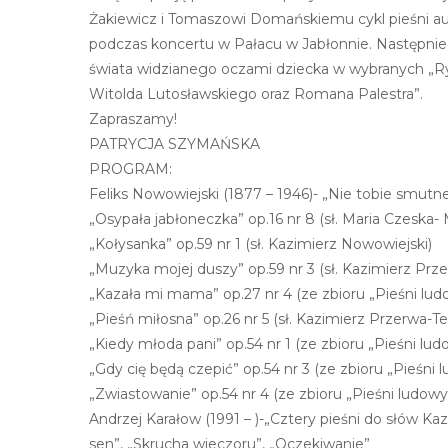
e
Żakiewicz i Tomaszowi Domańskiemu cykl pieśni au
m
podczas koncertu w Pałacu w Jabłonnie. Następnie a
u
świata widzianego oczami dziecka w wybranych „R
ł
Witolda Lutosławskiego oraz Romana Palestra”.
a
Zapraszamy!
t
PATRYCJA SZYMAŃSKA
w
PROGRAM:
i
Feliks Nowowiejski (1877 – 1946)- „Nie tobie smutne
e
„Osypała jabłoneczka” op.16 nr 8 (sł. Maria Czeska-
ń
„Kołysanka” op.59 nr 1 (sł. Kazimierz Nowowiejski)
d
„Muzyka mojej duszy” op.59 nr 3 (sł. Kazimierz Prz
o
„Kazała mi mama” op.27 nr 4 (ze zbioru „Pieśni lud
s
„Pieśń miłosna” op.26 nr 5 (sł. Kazimierz Przerwa-T
t
„Kiedy młoda pani” op.54 nr 1 (ze zbioru „Pieśni lu
ę
„Gdy cię będą czepić” op.54 nr 3 (ze zbioru „Pieśni 
p
„Zwiastowanie” op.54 nr 4 (ze zbioru „Pieśni ludowy
u
Andrzej Karałow (1991 – )-„Cztery pieśni do słów Ka
.
sen”, „Skrucha wieczoru”, „Oczekiwanie”