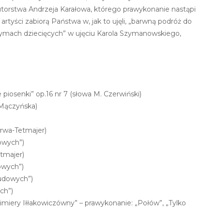
torstwa Andrzeja Karałowa, którego prawykonanie nastąpi
rtyści zabiorą Państwa w, jak to ujęli, „barwną podróż do
ymach dziecięcych” w ujęciu Karola Szymanowskiego,
 piosenki” op.16 nr 7 (słowa M. Czerwiński)
 Mączyńska)
erwa-Tetmajer)
owych”)
etmajer)
dowych”)
ludowych”)
ch”)
zimiery Iłłakowiczówny” – prawykonanie: „Połów”, „Tylko