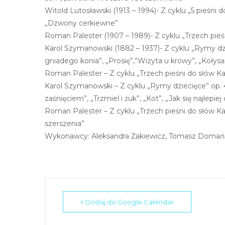
N
Witold Lutosławski (1913 – 1994)- Z cyklu „5 pieśni 
a
„Dzwony cerkiewne”
c
Roman Palester (1907 – 1989)- Z cyklu „Trzech pieś
i
Karol Szymanowski (1882 – 1937)- Z cyklu „Rymy dzi
ś
gniadego konia”, „Prosię”,”Wizyta u krowy”, „Kołysank
n
Roman Palester – Z cyklu „Trzech pieśni do słów Kaz
i
Karol Szymanowski – Z cyklu „Rymy dziecięce” op. 4
j
zaśnięciem”, „Trzmiel i żuk”, „Kot”, „Jak się najlepi
k
Roman Palester – Z cyklu „Trzech pieśni do słów Kaz
l
szerszenia”
a
Wykonawcy: Aleksandra Żakiewicz, Tomasz Domańsk
w
i
s
z
e
+ Dodaj do Google Calendar
C
o