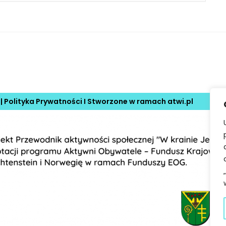
 |
Polityka Prywatności
I Stworzone w ramach
atwi.pl