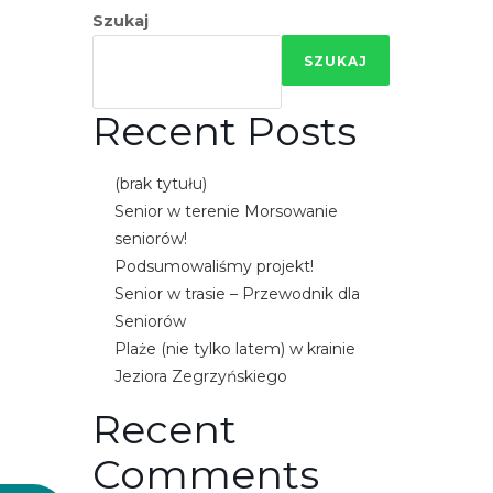
e
Szukaj
m
SZUKAJ
u
ł
Recent Posts
a
t
w
(brak tytułu)
i
Senior w terenie Morsowanie
e
seniorów!
ń
Podsumowaliśmy projekt!
d
Senior w trasie – Przewodnik dla
o
Seniorów
s
Plaże (nie tylko latem) w krainie
t
Jeziora Zegrzyńskiego
ę
Recent
p
u
Comments
.