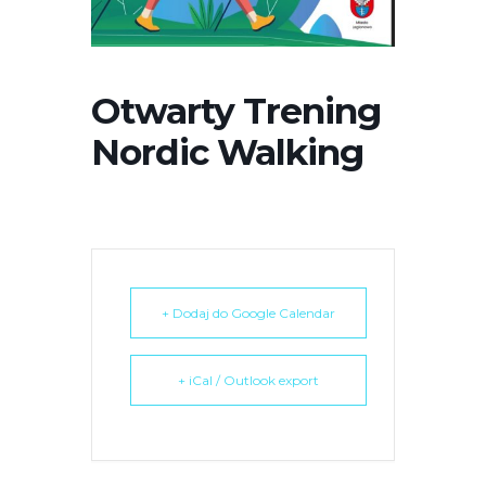
r
n
e
t
Otwarty Trening
o
Nordic Walking
w
a
z
a
w
i
e
+ Dodaj do Google Calendar
r
a
+ iCal / Outlook export
s
y
s
t