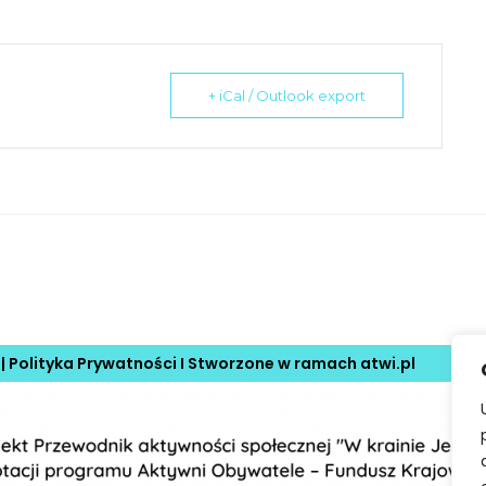
+ iCal / Outlook export
 |
Polityka Prywatności
I Stworzone w ramach
atwi.pl