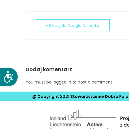
N
a
c
+ Dodaj do Google Calendar
i
ś
n
i
j
k
Dodaj komentarz
l
D
a
o
You must be
logged in
to post a comment.
w
s
i
t
@ Copyright 2021 Stowarzyszenie Dobra Fala
s
ę
z
p
e
n
C
o
o