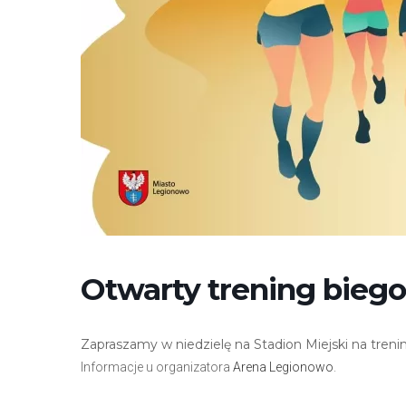
e
m
u
ł
a
t
w
i
e
ń
d
o
Otwarty trening biego
s
t
ę
Zapraszamy w niedzielę na Stadion Miejski na treni
p
Informacje u organizatora
Arena Legionowo
.
u
.