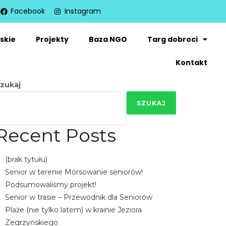
Facebook
Instagram
skie
Projekty
Baza NGO
Targ dobroci
Kontakt
zukaj
SZUKAJ
Recent Posts
(brak tytułu)
Senior w terenie Morsowanie seniorów!
Podsumowaliśmy projekt!
Senior w trasie – Przewodnik dla Seniorów
Plaże (nie tylko latem) w krainie Jeziora
Zegrzyńskiego