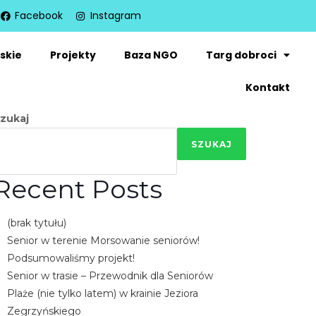
Facebook
Instagram
skie
Projekty
Baza NGO
Targ dobroci
Kontakt
zukaj
SZUKAJ
Recent Posts
(brak tytułu)
Senior w terenie Morsowanie seniorów!
Podsumowaliśmy projekt!
Senior w trasie – Przewodnik dla Seniorów
Plaże (nie tylko latem) w krainie Jeziora
Zegrzyńskiego