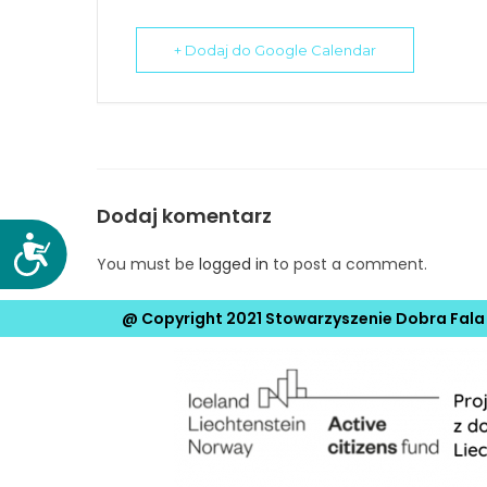
N
a
+ Dodaj do Google Calendar
c
i
ś
n
i
j
Dodaj komentarz
k
D
You must be
logged in
to post a comment.
l
o
a
s
@ Copyright 2021 Stowarzyszenie Dobra Fala
w
t
i
ę
s
p
z
n
e
o
ś
C
ć
o