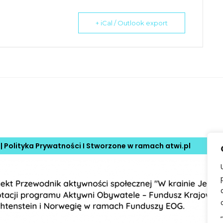
+ iCal / Outlook export
 |
Polityka Prywatności
I Stworzone w ramach
atwi.pl