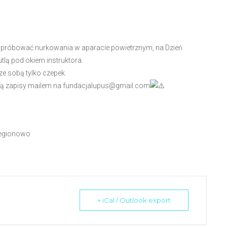
spróbować nurkowania w aparacie powietrznym, na Dzień
lą pod okiem instruktora.
ze sobą tylko czepek.
ują zapisy mailem na fundacjalupus@gmail.com
Legionowo
+ iCal / Outlook export