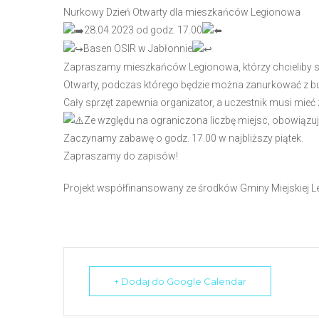
N
Nurkowy Dzień Otwarty dla mieszkańców Legionowa
a
28.04.2023 od godz. 17.00
c
Basen OSIR w Jabłonnie
i
Zapraszamy mieszkańców Legionowa, którzy chcieliby 
ś
Otwarty, podczas którego będzie można zanurkować z but
n
Cały sprzęt zapewnia organizator, a uczestnik musi mieć 
i
Ze względu na ograniczona liczbę miejsc, obowiąz
j
Zaczynamy zabawę o godz. 17.00 w najbliższy piątek.
k
Zapraszamy do zapisów!
l
Projekt współfinansowany ze środków Gminy Miejskiej 
a
w
i
s
z
e
+ Dodaj do Google Calendar
C
o