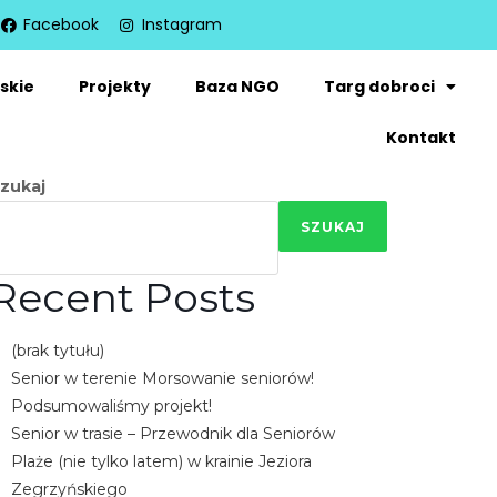
Facebook
Instagram
skie
Projekty
Baza NGO
Targ dobroci
Kontakt
zukaj
SZUKAJ
Recent Posts
(brak tytułu)
Senior w terenie Morsowanie seniorów!
Podsumowaliśmy projekt!
Senior w trasie – Przewodnik dla Seniorów
Plaże (nie tylko latem) w krainie Jeziora
Zegrzyńskiego