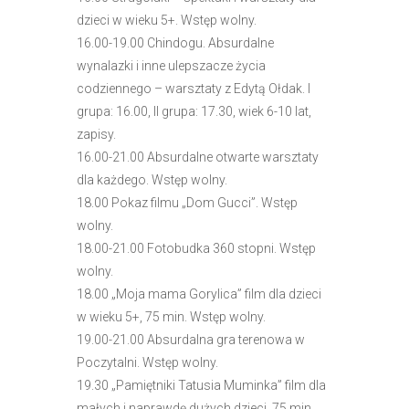
e
dzieci w wieku 5+. Wstęp wolny.
m
16.00-19.00 Chindogu. Absurdalne
u
wynalazki i inne ulepszacze życia
ł
codziennego – warsztaty z Edytą Ołdak. I
a
grupa: 16.00, II grupa: 17.30, wiek 6-10 lat,
t
zapisy.
w
16.00-21.00 Absurdalne otwarte warsztaty
i
dla każdego. Wstęp wolny.
e
18.00 Pokaz filmu „Dom Gucci”. Wstęp
ń
wolny.
d
18.00-21.00 Fotobudka 360 stopni. Wstęp
o
wolny.
s
18.00 „Moja mama Gorylica” film dla dzieci
t
w wieku 5+, 75 min. Wstęp wolny.
ę
19.00-21.00 Absurdalna gra terenowa w
p
Poczytalni. Wstęp wolny.
u
19.30 „Pamiętniki Tatusia Muminka” film dla
.
małych i naprawdę dużych dzieci, 75 min.