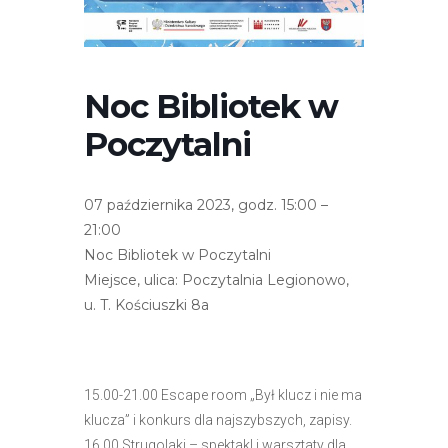
r
n
e
t
Noc Bibliotek w
o
Poczytalni
w
a
z
07 października 2023, godz. 15:00 –
a
21:00
w
Noc Bibliotek w Poczytalni
i
Miejsce, ulica: Poczytalnia Legionowo,
e
u. T. Kościuszki 8a
r
a
s
y
15.00-21.00 Escape room „Był klucz i nie ma
s
klucza” i konkurs dla najszybszych, zapisy.
t
16.00 Strugolaki – spektakl i warsztaty dla