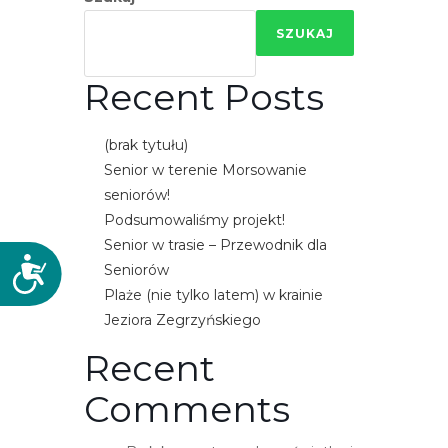
SZUKAJ
Recent Posts
(brak tytułu)
Senior w terenie Morsowanie
seniorów!
Podsumowaliśmy projekt!
Senior w trasie – Przewodnik dla
D
Seniorów
o
Plaże (nie tylko latem) w krainie
s
Jeziora Zegrzyńskiego
t
Recent
ę
p
Comments
n
o