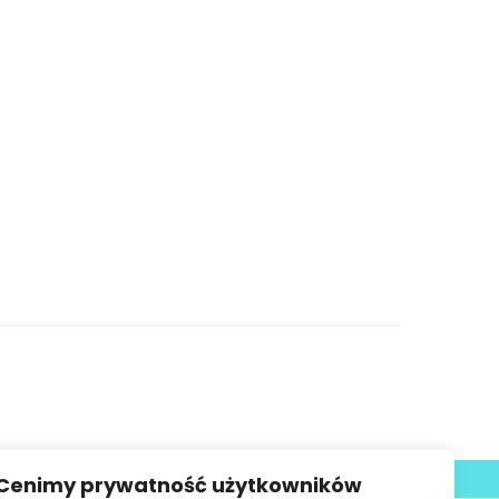
Deklaracja dostępności
Cenimy prywatność użytkowników