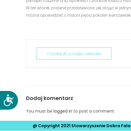
pamiątki rodzinne oraz opowieści członków Klubu o histo
N
W ten wtorek zostanie przedstawione, jak stojąc w jedn
a
można opowiedzieć o historii pięciu pokoleń warszawia
c
i
ś
n
i
+ Dodaj do Google Calendar
j
k
l
a
w
i
Dodaj komentarz
D
s
o
z
You must be
logged in
to post a comment.
s
e
t
C
@ Copyright 2021 Stowarzyszenie Dobra Fala
ę
o