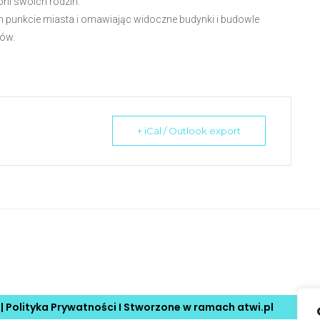
rii swoich rodzin.
ym punkcie miasta i omawiając widoczne budynki i budowle
ków.
+ iCal / Outlook export
 |
Polityka Prywatności
I Stworzone w ramach
atwi.pl