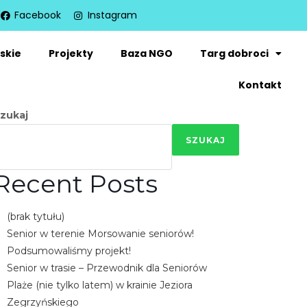
Facebook
Instagram
skie
Projekty
Baza NGO
Targ dobroci
Kontakt
zukaj
SZUKAJ
Recent Posts
(brak tytułu)
Senior w terenie Morsowanie seniorów!
Podsumowaliśmy projekt!
Senior w trasie – Przewodnik dla Seniorów
Plaże (nie tylko latem) w krainie Jeziora
Zegrzyńskiego