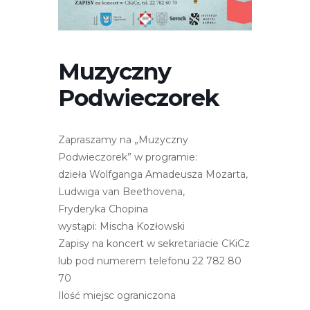
r
n
e
t
Muzyczny
o
Podwieczorek
w
a
z
Zapraszamy na „Muzyczny
a
Podwieczorek” w programie:
w
dzieła Wolfganga Amadeusza Mozarta,
i
Ludwiga van Beethovena,
e
Fryderyka Chopina
r
wystąpi: Mischa Kozłowski
a
Zapisy na koncert w sekretariacie CKiCz
s
lub pod numerem telefonu 22 782 80
y
70
s
Ilość miejsc ograniczona
t