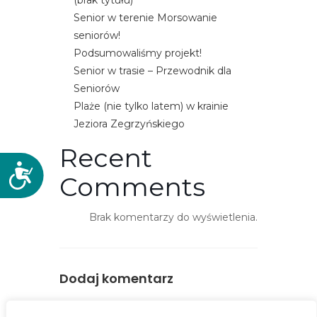
(brak tytułu)
Senior w terenie Morsowanie
seniorów!
Podsumowaliśmy projekt!
Senior w trasie – Przewodnik dla
Seniorów
Plaże (nie tylko latem) w krainie
Jeziora Zegrzyńskiego
Recent
D
Comments
o
s
Brak komentarzy do wyświetlenia.
t
ę
p
n
Dodaj komentarz
o
ś
You must be
logged in
to post a