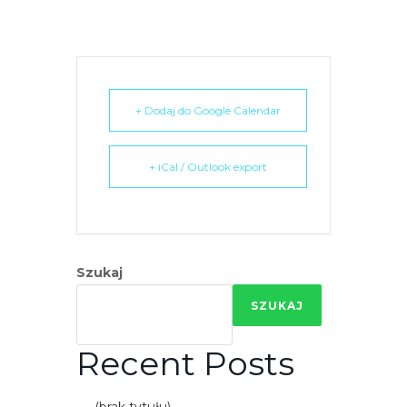
e
m
u
ł
a
+ Dodaj do Google Calendar
t
w
+ iCal / Outlook export
i
e
ń
d
o
Szukaj
s
SZUKAJ
t
ę
Recent Posts
p
u
.