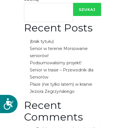
SZUKAJ
Recent Posts
(brak tytułu)
Senior w terenie Morsowanie
seniorów!
Podsumowaliśmy projekt!
Senior w trasie – Przewodnik dla
Seniorów
Plaże (nie tylko latem) w krainie
Jeziora Zegrzyńskiego
Recent
D
o
Comments
s
t