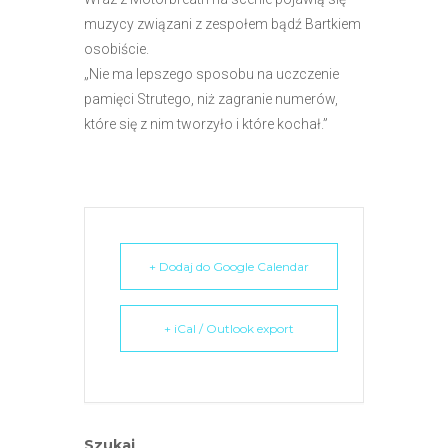
e
muzycy związani z zespołem bądź Bartkiem
m
osobiście.
u
„Nie ma lepszego sposobu na uczczenie
ł
pamięci Strutego, niż zagranie numerów,
a
które się z nim tworzyło i które kochał.”
t
w
i
e
ń
d
+ Dodaj do Google Calendar
o
s
+ iCal / Outlook export
t
ę
p
u
.
Szukaj