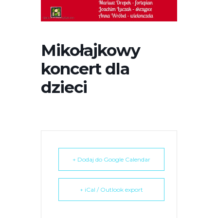
r
n
e
t
Mikołajkowy
o
koncert dla
w
a
dzieci
z
a
w
i
e
r
+ Dodaj do Google Calendar
a
s
y
+ iCal / Outlook export
s
t