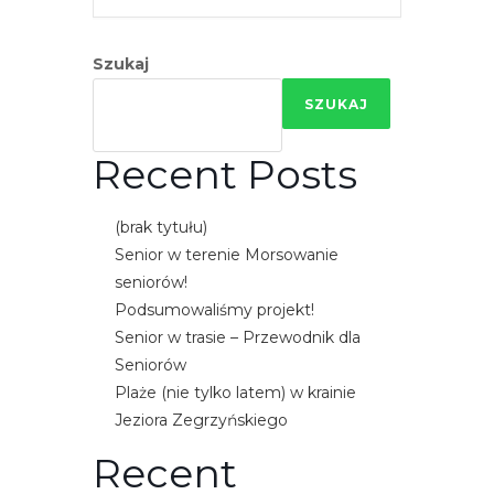
e
m
Szukaj
u
ł
SZUKAJ
a
t
Recent Posts
w
i
(brak tytułu)
e
Senior w terenie Morsowanie
ń
seniorów!
d
Podsumowaliśmy projekt!
o
Senior w trasie – Przewodnik dla
s
Seniorów
t
Plaże (nie tylko latem) w krainie
ę
Jeziora Zegrzyńskiego
p
u
Recent
.