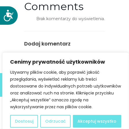
Comments
D
Brak komentarzy do wyświetlenia.
o
s
t
ę
Dodaj komentarz
p
n
You must be
logged in
to post a
Cenimy prywatność użytkowników
o
comment.
ś
Używamy plików cookie, aby poprawić jakość
ć
Deklaracja dostępności
przeglądania, wyświetlać reklamy lub treści
dostosowane do indywidualnych potrzeb użytkowników
@ Copyright 2021 Stowarzyszenie Dobra Fala |
Polityka
Prywatności
I Stworzone w ramach
atwi.pl
oraz analizować ruch na stronie. Kliknięcie przycisku
„Akceptuj wszystkie” oznacza zgodę na
wykorzystywanie przez nas plików cookie.
Dostosuj
Odrzucać
Akceptuj wszystko