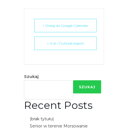
r
n
e
t
+ Dodaj do Google Calendar
o
w
+ iCal / Outlook export
a
z
a
w
i
Szukaj
e
SZUKAJ
r
a
Recent Posts
s
y
s
(brak tytułu)
t
Senior w terenie Morsowanie