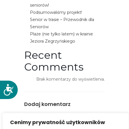
e
seniorów!
m
Podsumowaliśmy projekt!
u
Senior w trasie – Przewodnik dla
ł
Seniorów
a
Plaże (nie tylko latem) w krainie
t
Jeziora Zegrzyńskiego
w
Recent
i
e
Comments
ń
d
Brak komentarzy do wyświetlenia.
o
D
s
o
t
s
Dodaj komentarz
ę
t
p
ę
You must be
logged in
to post a
u
Cenimy prywatność użytkowników
p
comment.
.