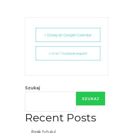
e
m
u
ł
a
+ Dodaj do Google Calendar
t
w
+ iCal / Outlook export
i
e
ń
d
o
Szukaj
s
SZUKAJ
t
ę
Recent Posts
p
u
.
(brak tytułu)