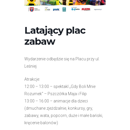
r
n
e
t
Latający plac
o
zabaw
w
a
z
Wydarzenie odbędzie się na Placu przy ul.
a
Leśniej
w
i
Atrakcje:
e
12:00 – 13:00 – spektakl „Gdy Boli Mnie
r
Rozumek” – Pszczółka Maja i Filip
a
13:00 – 16:00 – animacje dla dzieci
s
(dmuchane zjeżdżalnie, konkursy, gry,
y
zabawy, wata, popcorn, duże i małe bański,
s
kręcenie balonów)
t