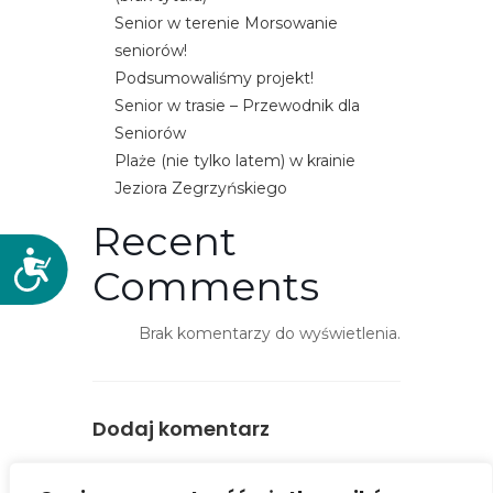
Senior w terenie Morsowanie
seniorów!
Podsumowaliśmy projekt!
Senior w trasie – Przewodnik dla
Seniorów
Plaże (nie tylko latem) w krainie
Jeziora Zegrzyńskiego
Recent
D
Comments
o
s
Brak komentarzy do wyświetlenia.
t
ę
p
n
Dodaj komentarz
o
ś
You must be
logged in
to post a