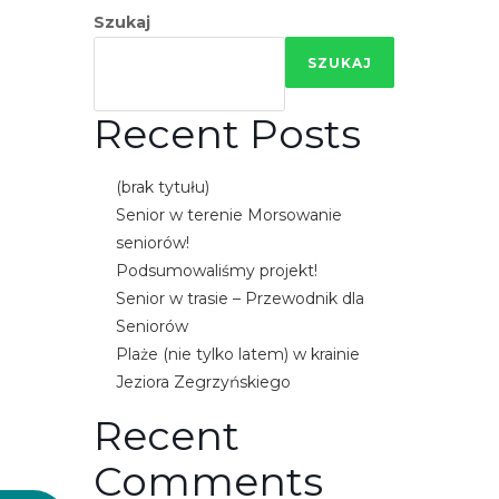
e
Szukaj
m
SZUKAJ
u
ł
Recent Posts
a
t
w
(brak tytułu)
i
Senior w terenie Morsowanie
e
seniorów!
ń
Podsumowaliśmy projekt!
d
Senior w trasie – Przewodnik dla
o
Seniorów
s
Plaże (nie tylko latem) w krainie
t
Jeziora Zegrzyńskiego
ę
Recent
p
u
Comments
.