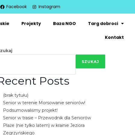
Facebook
Instagram
skie
Projekty
Baza NGO
Targ dobroci
Kontakt
zukaj
SZUKAJ
Recent Posts
(brak tytułu)
Senior w terenie Morsowanie seniorów!
Podsumowaliśmy projekt!
Senior w trasie – Przewodnik dla Seniorów
Plaże (nie tylko latem) w krainie Jeziora
Zegrzyńskiego