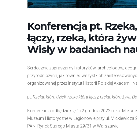
e
m
u
Konferencja pt. Rzeka, 
ł
łączy, rzeka, która ży
a
t
Wisły w badaniach n
w
i
e
Serdecznie zapraszamy historyków, archeologów, geogra
ń
przyrodniczych, jak również wszystkich zainteresowany
d
organizowanej przez Instytut Historii Polskiej Akademii
o
s
pt.
Rzeka, która dzieli, rzeka która łączy, rzeka, która żywi
t
Konferencja odbędzie się 1 i 2 grudnia 2022 roku. Miejsc
ę
Muzeum Historyczne w Legionowie przy ul. Mickiewicza 23
p
PAN, Rynek Starego Miasta 29/31 w Warszawie.
u
.