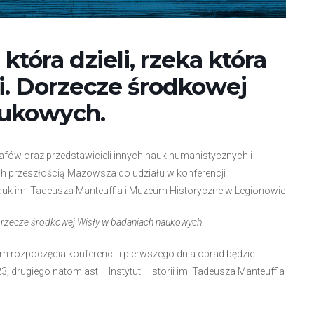
która dzieli, rzeka która
wi. Dorzecze środkowej
aukowych.
fów oraz przedstawicieli innych nauk humanistycznych i
ch przeszłością Mazowsza do udziału w konferencji
 Nauk im. Tadeusza Manteuffla i Muzeum Historyczne w Legionowie
. Dorzecze środkowej Wisły w badaniach naukowych
.
em rozpoczęcia konferencji i pierwszego dnia obrad będzie
, drugiego natomiast – Instytut Historii im. Tadeusza Manteuffla