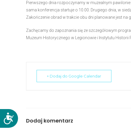
Pierwszego dnia rozpoczynamy w muzealnym pawilonie wy
N
sama konferencja startuje o 10.00. Drugiego dnia, w sied
a
Zakończenie obrad w trakcie obu dni planowane jest na g
c
i
Zachęcamy do zapoznania się ze szczegółowym progra
ś
Muzeum Historycznego w Legionowie i Instytutu Historii 
n
i
j
k
l
+ Dodaj do Google Calendar
a
w
i
s
z
e
D
Dodaj komentarz
C
o
o
s