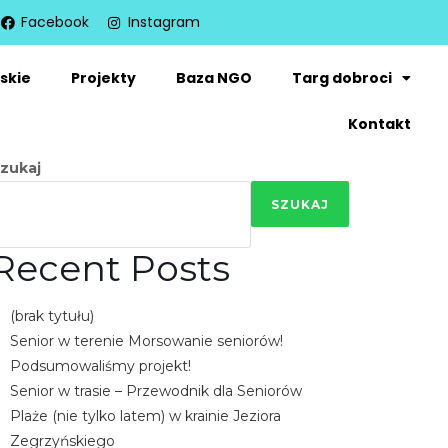
Facebook
Instagram
skie
Projekty
Baza NGO
Targ dobroci
Kontakt
zukaj
SZUKAJ
Recent Posts
(brak tytułu)
Senior w terenie Morsowanie seniorów!
Podsumowaliśmy projekt!
Senior w trasie – Przewodnik dla Seniorów
Plaże (nie tylko latem) w krainie Jeziora
Zegrzyńskiego