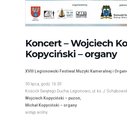
e
m
u
ł
a
t
Koncert – Wojciech Ko
w
Kopyciński – organy
i
e
ń
XVIII Legionowski Festiwal Muzyki Kameralnej i Organ
d
o
30 lipca, godz. 16.30
s
Kościół Świętego Ducha, Legionowo, ul. ks. J. Schabows
t
Wojciech Kopyciński – puzon,
ę
Michał Kopyciński – organy
p
wstęp wolny
u
.