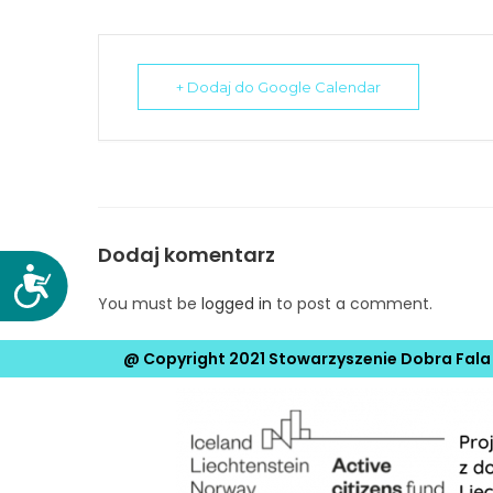
N
a
c
+ Dodaj do Google Calendar
i
ś
n
i
j
k
Dodaj komentarz
l
D
a
You must be
logged in
to post a comment.
o
w
s
i
t
@ Copyright 2021 Stowarzyszenie Dobra Fala
s
ę
z
p
e
n
C
o
o
ś