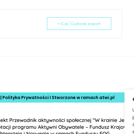
+ iCal / Outlook export
 |
Polityka Prywatności
I Stworzone w ramach
atwi.pl