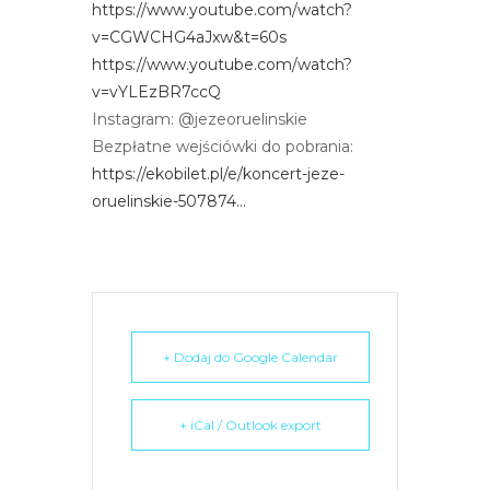
https://www.youtube.com/watch?
e
v=CGWCHG4aJxw&t=60s
m
https://www.youtube.com/watch?
u
v=vYLEzBR7ccQ
ł
Instagram: @jezeoruelinskie
a
Bezpłatne wejściówki do pobrania:
t
https://ekobilet.pl/e/koncert-jeze-
w
oruelinskie-507874…
i
e
ń
d
o
s
+ Dodaj do Google Calendar
t
ę
+ iCal / Outlook export
p
u
.