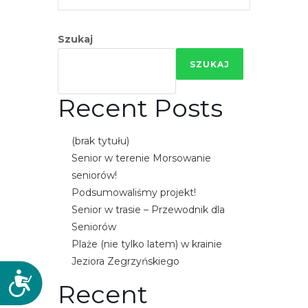
Szukaj
SZUKAJ
Recent Posts
(brak tytułu)
Senior w terenie Morsowanie
seniorów!
Podsumowaliśmy projekt!
Senior w trasie – Przewodnik dla
Seniorów
Plaże (nie tylko latem) w krainie
Jeziora Zegrzyńskiego
D
Recent
o