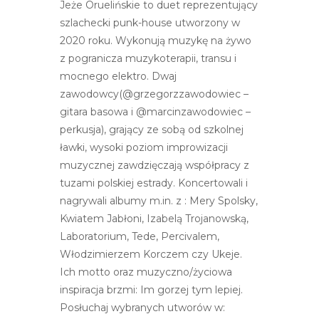
Jeże Oruelińskie to duet reprezentujący
r
szlachecki punk-house utworzony w
n
2020 roku. Wykonują muzykę na żywo
e
z pogranicza muzykoterapii, transu i
t
mocnego elektro. Dwaj
o
zawodowcy(@grzegorzzawodowiec –
w
gitara basowa i @marcinzawodowiec –
a
perkusja), grający ze sobą od szkolnej
z
ławki, wysoki poziom improwizacji
a
muzycznej zawdzięczają współpracy z
w
tuzami polskiej estrady. Koncertowali i
i
nagrywali albumy m.in. z : Mery Spolsky,
e
Kwiatem Jabłoni, Izabelą Trojanowską,
r
Laboratorium, Tede, Percivalem,
a
Włodzimierzem Korczem czy Ukeje.
s
Ich motto oraz muzyczno/życiowa
y
inspiracja brzmi: Im gorzej tym lepiej.
s
Posłuchaj wybranych utworów w:
t