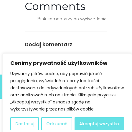
s
Comments
t
ę
Brak komentarzy do wyświetlenia.
p
n
o
Dodaj komentarz
ś
ć
You must be
logged in
to post a
Cenimy prywatność użytkowników
comment.
Używamy plików cookie, aby poprawić jakość
Deklaracja dostępności
przeglądania, wyświetlać reklamy lub treści
dostosowane do indywidualnych potrzeb użytkowników
@ Copyright 2021 Stowarzyszenie Dobra Fala |
Polityka
Prywatności
I Stworzone w ramach
atwi.pl
oraz analizować ruch na stronie. Kliknięcie przycisku
„Akceptuj wszystkie” oznacza zgodę na
wykorzystywanie przez nas plików cookie.
Dostosuj
Odrzucać
Akceptuj wszystko