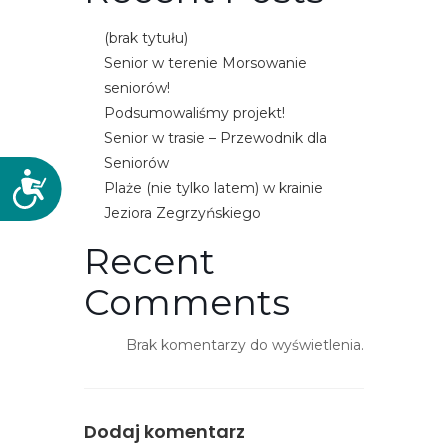
(brak tytułu)
Senior w terenie Morsowanie
seniorów!
Podsumowaliśmy projekt!
Senior w trasie – Przewodnik dla
Seniorów
D
Plaże (nie tylko latem) w krainie
o
Jeziora Zegrzyńskiego
s
Recent
t
ę
Comments
p
n
Brak komentarzy do wyświetlenia.
o
ś
ć
Dodaj komentarz