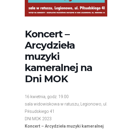
r
n
e
t
Koncert –
o
w
Arcydzieła
a
muzyki
z
a
kameralnej na
w
Dni MOK
i
e
r
16 kwietnia, godz. 19.00
a
sala widowiskowa w ratuszu, Legionowo, ul.
s
Piłsudskiego 41
y
DNI MOK 2023
s
Koncert – Arcydzieła muzyki kameralnej
t