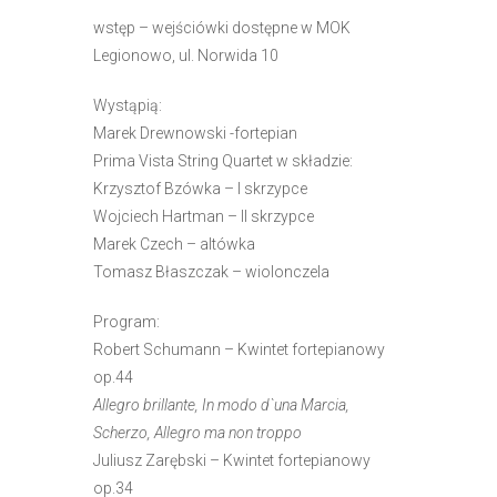
e
wstęp – wejściówki dostępne w MOK
m
Legionowo, ul. Norwida 10
u
ł
Wystąpią:
a
Marek Drewnowski -fortepian
t
Prima Vista String Quartet w składzie:
w
Krzysztof Bzówka – I skrzypce
i
Wojciech Hartman – II skrzypce
e
Marek Czech – altówka
ń
Tomasz Błaszczak – wiolonczela
d
o
Program:
s
Robert Schumann – Kwintet fortepianowy
t
op.44
ę
Allegro brillante, In modo d`una Marcia,
p
Scherzo, Allegro ma non troppo
u
Juliusz Zarębski – Kwintet fortepianowy
.
op.34