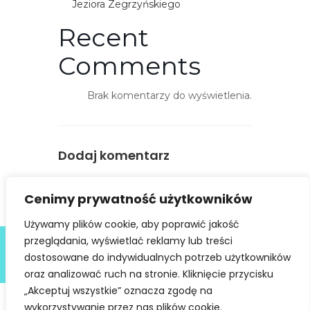
Jeziora Zegrzyńskiego
ę
Recent
p
n
Comments
o
ś
Brak komentarzy do wyświetlenia.
ć
Dodaj komentarz
You must be
logged in
to post a
Cenimy prywatność użytkowników
comment.
Używamy plików cookie, aby poprawić jakość
Deklaracja dostępności
przeglądania, wyświetlać reklamy lub treści
dostosowane do indywidualnych potrzeb użytkowników
@ Copyright 2021 Stowarzyszenie Dobra Fala |
Polityka
Prywatności
I Stworzone w ramach
atwi.pl
oraz analizować ruch na stronie. Kliknięcie przycisku
„Akceptuj wszystkie” oznacza zgodę na
wykorzystywanie przez nas plików cookie.