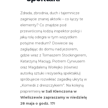
r
n
Zdrada, zbrodnia, duch i tajemnicze
e
zaginięcie znanej aktorki – co łączy te
t
elementy? Co znajdzie pod
o
przewróconą łodzią inspektor policji i
w
jaką rolę odegra w tym wszystkim
a
potężne medium? Dowiecie się
z
zaglądając do domu nad jeziorem,
a
gdzie wraz z Tomaszem Stockingerem,
w
Katarzyną Maciąg, Piotrem Cyrwusem
i
oraz Magdaleną Wołłejko (również
e
autorką sztuki i reżyserką spektaklu)
r
spróbujecie rozwikłać zagadkę ukrytą w
a
„Komedii z dreszczykiem”. Na kolejną
s
prapremierę
w Sali Klenczona w
y
Wieliszewie zapraszamy w niedzielę
s
28 maja o godz. 17!
t