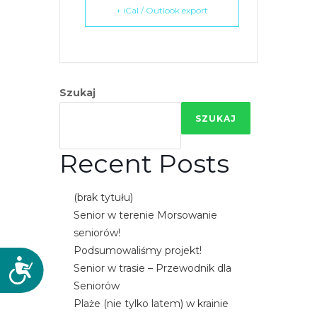
+ iCal / Outlook export
Szukaj
SZUKAJ
Recent Posts
(brak tytułu)
Senior w terenie Morsowanie
seniorów!
Podsumowaliśmy projekt!
D
Senior w trasie – Przewodnik dla
o
Seniorów
s
Plaże (nie tylko latem) w krainie
t