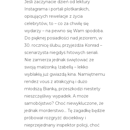
Jeśli zaczynacie dzień od lektury
e
Instagrama i portali plotkarskich,
m
opisujących rewelacje z życia
u
celebrytów, to – co za chwilę się
ł
wydarzy – na pewno się Wam spodoba.
a
Do pięknej posiadłości nad jeziorem, w
t
30. rocznicę ślubu, przyjeżdża Konrad –
w
scenarzysta niegdyś hitowych seriali.
i
Nie zamierza jednak świętować ze
e
swoją małżonką Izabellą – lekko
ń
wyblakłą już gwiazdą kina. Namiętnemu
d
rendez vous z atrakcyjną i dużo
o
młodszą Bianką, przeszkodzi niestety
s
nieszczęśliwy wypadek. A może
t
samobójstwo? Choć niewykluczone, że
ę
jednak morderstwo… Tę zagadkę będzie
p
próbował rozgryźć dociekliwy i
u
nieprzejednany inspektor policji, choć
.