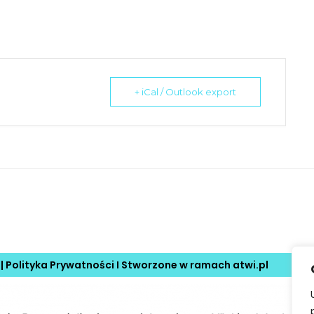
+ iCal / Outlook export
 |
Polityka Prywatności
I Stworzone w ramach
atwi.pl