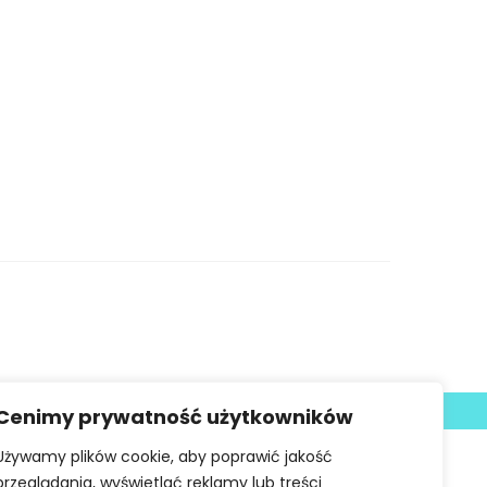
Deklaracja dostępności
Cenimy prywatność użytkowników
Używamy plików cookie, aby poprawić jakość
przeglądania, wyświetlać reklamy lub treści