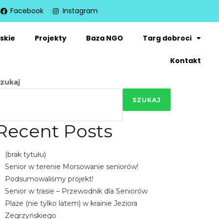
Facebook
Instagram
skie
Projekty
Baza NGO
Targ dobroci
Kontakt
zukaj
SZUKAJ
Recent Posts
(brak tytułu)
Senior w terenie Morsowanie seniorów!
Podsumowaliśmy projekt!
Senior w trasie – Przewodnik dla Seniorów
Plaże (nie tylko latem) w krainie Jeziora
Zegrzyńskiego