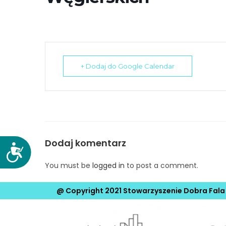
N
a
c
i
ś
+ Dodaj do Google Calendar
n
i
j
k
l
a
Dodaj komentarz
w
D
o
i
You must be
logged in
to post a comment.
s
s
t
z
@ Copyright 2021 Stowarzyszenie Dobra Fala
ę
e
p
C
n
o