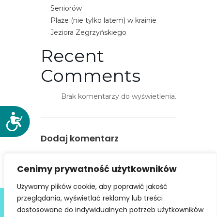
e
Seniorów
m
Plaże (nie tylko latem) w krainie
u
Jeziora Zegrzyńskiego
ł
Recent
a
t
Comments
w
i
Brak komentarzy do wyświetlenia.
e
ń
D
d
o
Dodaj komentarz
o
s
t
s
You must be
logged in
to post a
ę
t
Cenimy prywatność użytkowników
comment.
p
ę
Używamy plików cookie, aby poprawić jakość
n
p
Deklaracja dostępności
przeglądania, wyświetlać reklamy lub treści
o
u
dostosowane do indywidualnych potrzeb użytkowników
ś
@ Copyright 2021 Stowarzyszenie Dobra Fala |
Polityka
.