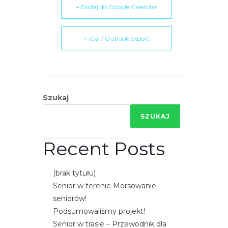
r
+ Dodaj do Google Calendar
n
e
+ iCal / Outlook export
t
o
w
a
z
Szukaj
a
SZUKAJ
w
i
Recent Posts
e
r
a
(brak tytułu)
s
Senior w terenie Morsowanie
y
seniorów!
s
Podsumowaliśmy projekt!
t
Senior w trasie – Przewodnik dla