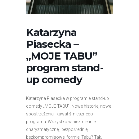
r
n
e
t
Katarzyna
o
Piasecka –
w
a
„MOJE TABU”
z
program stand-
a
w
up comedy
i
e
r
Katarzyna Piasecka w programie stand-up
a
comedy „MOJE TABU”. Nowe historie, nowe
s
spostrzeżenia i kawał śmiesznego
y
programu. Wszystko w niezmiennie
s
charyzmatycznej, bezpośredniej i
t
bezkompromisowej formie. Tabu? Tak,