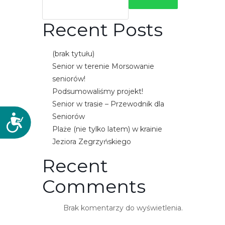
Recent Posts
(brak tytułu)
Senior w terenie Morsowanie
seniorów!
Podsumowaliśmy projekt!
Senior w trasie – Przewodnik dla
Seniorów
D
Plaże (nie tylko latem) w krainie
o
Jeziora Zegrzyńskiego
s
t
Recent
ę
p
Comments
n
o
Brak komentarzy do wyświetlenia.
ś