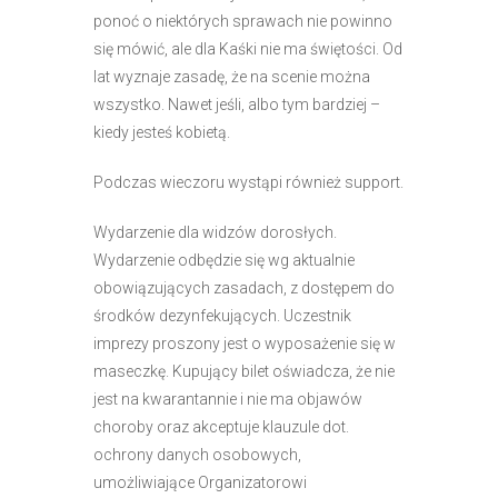
e
ponoć o niektórych sprawach nie powinno
m
się mówić, ale dla Kaśki nie ma świętości. Od
u
lat wyznaje zasadę, że na scenie można
ł
wszystko. Nawet jeśli, albo tym bardziej –
a
kiedy jesteś kobietą.
t
Podczas wieczoru wystąpi również support.
w
i
Wydarzenie dla widzów dorosłych.
e
Wydarzenie odbędzie się wg aktualnie
ń
obowiązujących zasadach, z dostępem do
d
środków dezynfekujących. Uczestnik
o
imprezy proszony jest o wyposażenie się w
s
maseczkę. Kupujący bilet oświadcza, że nie
t
jest na kwarantannie i nie ma objawów
ę
choroby oraz akceptuje klauzule dot.
p
ochrony danych osobowych,
u
umożliwiające Organizatorowi
.