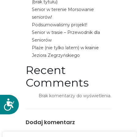
(brak tytułu)
e
Senior w terenie Morsowanie
m
seniorów!
u
Podsumowaliśmy projekt!
ł
Senior w trasie – Przewodnik dla
a
Seniorów
t
Plaże (nie tylko latem) w krainie
w
Jeziora Zegrzyńskiego
i
e
Recent
ń
Comments
d
o
Brak komentarzy do wyświetlenia.
s
D
t
o
ę
s
p
Dodaj komentarz
t
u
ę
.
You must be
logged in
to post a