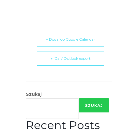
r
n
e
t
o
+ Dodaj do Google Calendar
w
a
z
+ iCal / Outlook export
a
w
i
e
Szukaj
r
a
SZUKAJ
s
y
Recent Posts
s
t