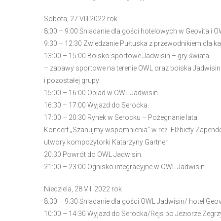
N
Sobota
,
2
7
VIII 2022 rok
a
8:00
–
9:00
Śniadanie
dla gości
hotelowych w Geov
ita i
OW
c
9:3
0
–
12:3
0
Zwiedzanie Pułtuska z przewodnikiem dla ka
i
13
:00
–
15:0
0
Boisko sportowe Jadwisin
–
gry świata
ś
–
zabawy sportowe na t
erenie OWL oraz boiska
Jadwisin
n
i pozostałej grupy
.
i
15:0
0
–
16:00
Obiad w OWL Jadwisin.
j
1
6:3
0
–
17:0
0
Wyjazd do Serocka.
k
17:00
–
20:3
0
Rynek w Serocku
–
Pożegnanie lata.
l
Koncert „Szanujmy wspomnienia” w reż. Elżbiety
Zapendo
a
utwory kompozytorki Katarzyny Gartner.
w
20:3
0
Powrót do OWL Jadwisin
.
i
21:00
–
23:00
Ognisko integracyjne w OWL Jadwisin.
s
z
Niedziela
,
2
8
VIII 2022 rok
e
8:
3
0
–
9:
3
0
Śniadanie
dla gości OWL Jadwisin
/ hotel Geov
C
10
:00
–
14:30
Wyjazd do Serocka/
Rejs po
Jeziorze
Zegrz
o