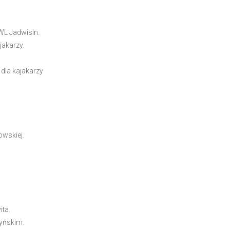
L Jadwisin
.
jakarzy.
 dla kajakarzy
wskiej
.
ita.
yńskim.