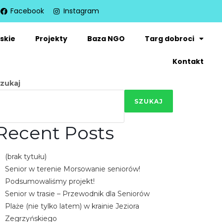
Facebook
Instagram
skie
Projekty
Baza NGO
Targ dobroci
Kontakt
zukaj
SZUKAJ
Recent Posts
(brak tytułu)
Senior w terenie Morsowanie seniorów!
Podsumowaliśmy projekt!
Senior w trasie – Przewodnik dla Seniorów
Plaże (nie tylko latem) w krainie Jeziora
Zegrzyńskiego