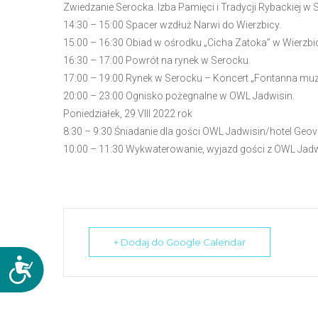
Zwiedzanie Serocka
.
Izba Pamięci
i Tradycji
Rybac
kiej
w 
n
14:30
–
15:00
Spacer wzdłuż Narwi do Wierzbicy.
t
15
:00
–
16:30
Obiad w
ośrodku „Cicha Zatoka” w Wierzbi
r
16:30
–
17
:00
Powrót na rynek w Serocku.
o
17:00
–
19:00
Rynek w Sero
cku
–
Koncert „Fontanna muz
l
20
:00
–
2
3
:
0
0
Ognisko
pożegnalne
w OWL Jadwisin.
-
Poniedziałek, 29 VIII 2022 rok
F
8:30
–
9:30
Śniadanie dla gości OWL Jadwisin
/hotel Geovi
1
10:00
–
11:30
Wykwaterowanie, wyjazd gości z OWL Jadw
1
,
a
b
y
+ Dodaj do Google Calendar
d
o
D
s
o
t
s
t
o