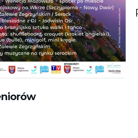
n
u
?
Seniorów