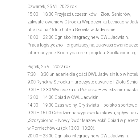
e
Czwartek
,
25 VIII 2022 rok
m
1
5
:00
–
18:
00
Przyjazd uczestników
II
Zlotu
Seniorów
,
u
zakwaterowanie
w
Ośrodku
Wypoczynku
Letniego
w
Jadw
ł
ul. Szkolna 46
lub
h
otel
u
Geovita
w Jadwisinie
.
a
18
:00
–
22
:00
Ognisko integracyjne
w OWL Jadwisin
.
t
Praca logistyczno
–
organizacyjna, zakwaterowanie uczes
w
informacyjne z Koordynatorem
projektu. Spotkanie integ
i
e
Piątek
,
26 VIII 2022 rok
ń
7:30
–
8:30
Śniadanie
dla gości OWL Jadwisin
lub w hotel
d
9:00
Rynek
w
Serock
u
–
uroczyste otwarcie
II
Zlotu
Seni
o
9:30
–
12
:3
0
Wycieczka do Pułtuska
–
zwiedzanie
miasta
s
1
3
:
0
0
–
1
4
:
0
0
Obiad w OWL Jadwisin.
t
1
4
:3
0
–
1
9
:00
Czas
wolny.
Gry świata
–
boisko sportowe 
ę
9:30
–
16
:0
0
Całodzienna
wyprawa
kajakowa,
spływ
na
r
p
„
Szczypiorno
–
Nowy
Dwór
Mazowiecki”
Obiad
w
plener
u
w Pomiechówku (ok 13:
00
–
13:
20
).
.
20
:00
–
23
:00
Ognisko integracyjne
w OWL Jadwisin.