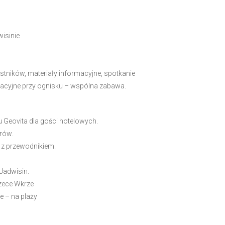
isinie
tników, materiały informacyjne, spotkanie
racyjne przy ognisku
–
wspólna zabawa.
u Geovita dla gości hotelowych
.
orów
.
z przewodnikiem
.
Jadwisin.
zece
Wkrze
ze
–
na
plaży