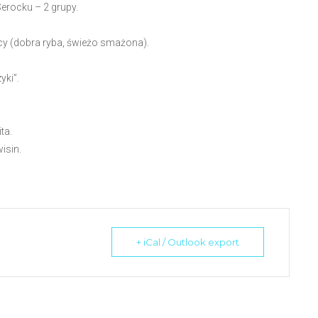
Serocku
–
2 grupy.
cy
(dobra ryba, świeżo smażona).
yki”
.
ta.
isin
.
+ iCal / Outlook export