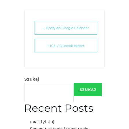
e
m
u
ł
+ Dodaj do Google Calendar
a
t
+ iCal / Outlook export
w
i
e
ń
d
Szukaj
o
SZUKAJ
s
t
Recent Posts
ę
p
u
(brak tytułu)
.