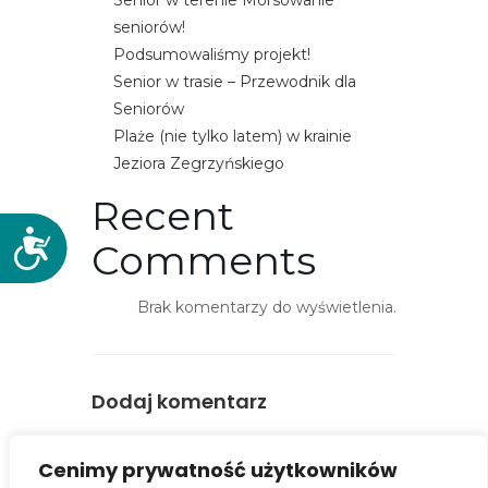
Senior w terenie Morsowanie
seniorów!
Podsumowaliśmy projekt!
Senior w trasie – Przewodnik dla
Seniorów
Plaże (nie tylko latem) w krainie
Jeziora Zegrzyńskiego
Recent
D
Comments
o
s
Brak komentarzy do wyświetlenia.
t
ę
p
n
Dodaj komentarz
o
ś
You must be
logged in
to post a
Cenimy prywatność użytkowników
ć
comment.