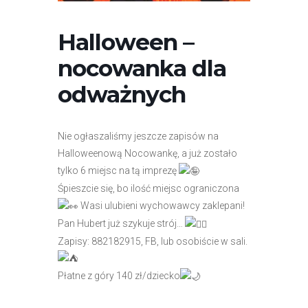
r
n
Halloween –
e
t
nocowanka dla
o
odważnych
w
a
z
Nie ogłaszaliśmy jeszcze zapisów na
a
Halloweenową Nocowankę, a już zostało
w
tylko 6 miejsc na tą imprezę
i
Śpieszcie się, bo ilość miejsc ograniczona
e
Wasi ulubieni wychowawcy zaklepani!
r
Pan Hubert już szykuje strój…
a
Zapisy: 882182915, FB, lub osobiście w sali.
s
y
Płatne z góry 140 zł/dziecko
s
t