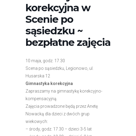
r
korekcyjna w
n
Scenie po
e
t
sąsiedzku ~
o
bezpłatne zajęcia
w
a
z
10 maja, godz. 17.30
a
Scena po sąsiedzku, Legionowo, ul.
w
Husarska 12
i
Gimnastyka korekcyjna
e
Zapraszamy na gimnastykę korekcyjno-
r
kompensacyjną.
a
Zajęcia prowadzone będą przez Anetę
s
Nowacką dla dzieci z dwóch grup
y
wiekowych:
s
– środy, godz. 17.30 – dzieci 3-5 lat
t