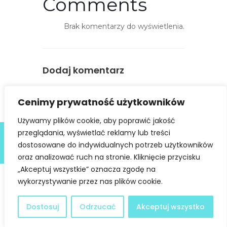
Comments
t
ę
Brak komentarzy do wyświetlenia.
p
n
o
Dodaj komentarz
ś
ć
You must be
logged in
to post a
Cenimy prywatność użytkowników
comment.
Używamy plików cookie, aby poprawić jakość
Deklaracja dostępności
przeglądania, wyświetlać reklamy lub treści
dostosowane do indywidualnych potrzeb użytkowników
@ Copyright 2021 Stowarzyszenie Dobra Fala |
Polityka
Prywatności
I Stworzone w ramach
atwi.pl
oraz analizować ruch na stronie. Kliknięcie przycisku
„Akceptuj wszystkie” oznacza zgodę na
wykorzystywanie przez nas plików cookie.
Dostosuj
Odrzucać
Akceptuj wszystko