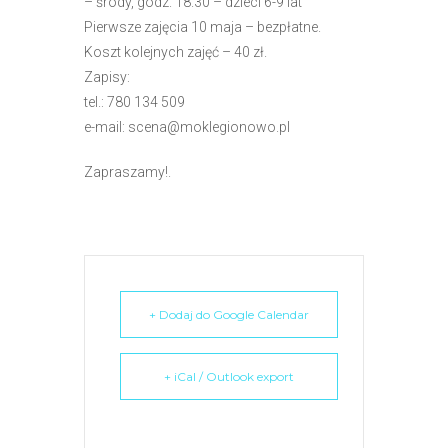
– środy, godz. 18.30 – dzieci 6-9 lat
e
Pierwsze zajęcia 10 maja – bezpłatne.
m
Koszt kolejnych zajęć – 40 zł.
u
Zapisy:
ł
tel.: 780 134 509
a
e-mail: scena@moklegionowo.pl
t
w
Zapraszamy!.
i
e
ń
d
o
s
+ Dodaj do Google Calendar
t
ę
+ iCal / Outlook export
p
u
.