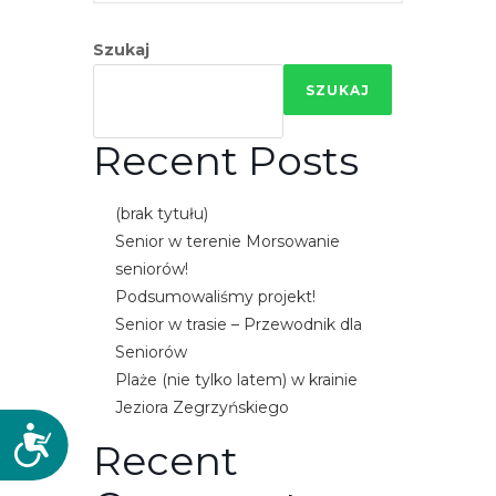
Szukaj
SZUKAJ
Recent Posts
(brak tytułu)
Senior w terenie Morsowanie
seniorów!
Podsumowaliśmy projekt!
Senior w trasie – Przewodnik dla
Seniorów
Plaże (nie tylko latem) w krainie
Jeziora Zegrzyńskiego
D
Recent
o
s