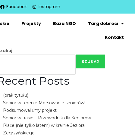
Facebook
Instagram
skie
Projekty
Baza NGO
Targ dobroci
Kontakt
zukaj
SZUKAJ
Recent Posts
(brak tytułu)
Senior w terenie Morsowanie seniorów!
Podsumowaliśmy projekt!
Senior w trasie – Przewodnik dla Seniorów
Plaże (nie tylko latem) w krainie Jeziora
Zegrzyńskiego