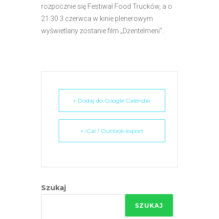
r
rozpocznie się Festiwal Food Trucków, a o
n
21:30 3 czerwca w kinie plenerowym
e
wyświetlany zostanie film „Dżentelmeni”.
t
o
w
a
z
+ Dodaj do Google Calendar
a
w
i
+ iCal / Outlook export
e
r
a
s
Szukaj
y
s
SZUKAJ
t