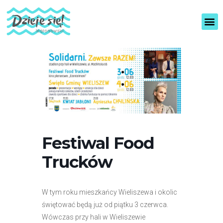
U
c
z
w
y
a
t
g
n
a
i
:
k
ó
T
w
a
e
s
k
t
r
r
a
Festiwal Food
n
o
u
n
Trucków
?
a
i
n
W tym roku mieszkańcy Wieliszewa i okolic
t
świętować będą już od piątku 3 czerwca.
e
Wówczas przy hali w Wieliszewie