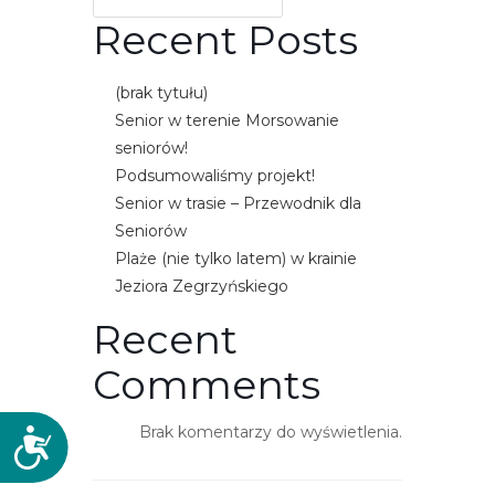
e
Recent Posts
m
u
(brak tytułu)
ł
Senior w terenie Morsowanie
a
seniorów!
t
Podsumowaliśmy projekt!
w
Senior w trasie – Przewodnik dla
i
Seniorów
e
Plaże (nie tylko latem) w krainie
ń
Jeziora Zegrzyńskiego
d
o
Recent
s
Comments
t
ę
p
Brak komentarzy do wyświetlenia.
D
u
o
.
s