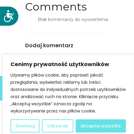
Comments
D
Brak komentarzy do wyświetlenia.
o
s
t
ę
Dodaj komentarz
p
n
You must be
logged in
to post a
Cenimy prywatność użytkowników
o
comment.
ś
Używamy plików cookie, aby poprawić jakość
ć
Deklaracja dostępności
przeglądania, wyświetlać reklamy lub treści
dostosowane do indywidualnych potrzeb użytkowników
@ Copyright 2021 Stowarzyszenie Dobra Fala |
Polityka
Prywatności
I Stworzone w ramach
atwi.pl
oraz analizować ruch na stronie. Kliknięcie przycisku
„Akceptuj wszystkie” oznacza zgodę na
wykorzystywanie przez nas plików cookie.
Dostosuj
Odrzucać
Akceptuj wszystko