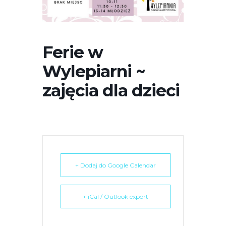
r
n
e
t
Ferie w
o
Wylepiarni ~
w
a
zajęcia dla dzieci
z
a
w
i
e
r
+ Dodaj do Google Calendar
a
s
y
+ iCal / Outlook export
s
t