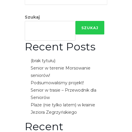
e
m
Szukaj
u
ł
SZUKAJ
a
t
Recent Posts
w
i
(brak tytułu)
e
Senior w terenie Morsowanie
ń
seniorów!
d
Podsumowaliśmy projekt!
o
Senior w trasie – Przewodnik dla
s
Seniorów
t
Plaże (nie tylko latem) w krainie
ę
Jeziora Zegrzyńskiego
p
u
Recent
.