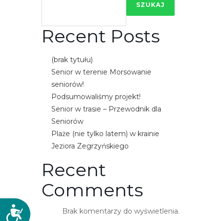
SZUKAJ
e
m
Recent Posts
u
ł
a
(brak tytułu)
t
Senior w terenie Morsowanie
w
seniorów!
i
Podsumowaliśmy projekt!
e
Senior w trasie – Przewodnik dla
ń
Seniorów
d
Plaże (nie tylko latem) w krainie
o
Jeziora Zegrzyńskiego
s
Recent
t
ę
Comments
p
u
D
Brak komentarzy do wyświetlenia.
.