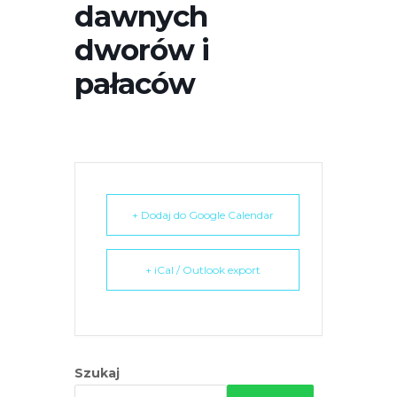
dawnych
r
n
dworów i
e
pałaców
t
o
w
a
z
a
w
+ Dodaj do Google Calendar
i
e
+ iCal / Outlook export
r
a
s
y
s
Szukaj
t