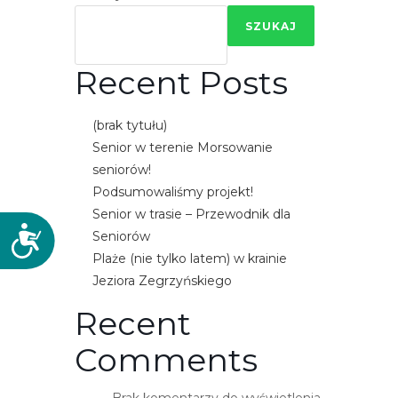
SZUKAJ
Recent Posts
(brak tytułu)
Senior w terenie Morsowanie
seniorów!
Podsumowaliśmy projekt!
Senior w trasie – Przewodnik dla
D
Seniorów
o
Plaże (nie tylko latem) w krainie
s
Jeziora Zegrzyńskiego
t
Recent
ę
p
Comments
n
o