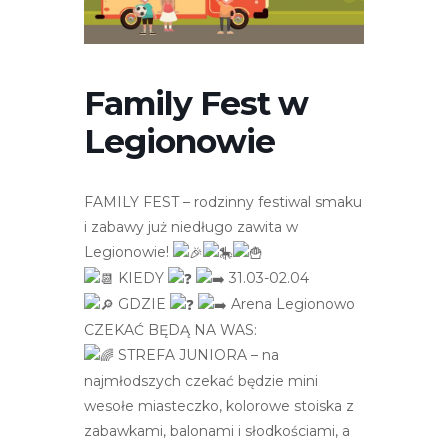
r
n
e
t
Family Fest w
o
Legionowie
w
a
z
FAMILY FEST – rodzinny festiwal smaku
a
i zabawy już niedługo zawita w
w
Legionowie!
i
KIEDY
31.03-02.04
e
GDZIE
Arena Legionowo
r
CZEKAĆ BĘDĄ NA WAS:
a
STREFA JUNIORA – na
s
najmłodszych czekać będzie mini
y
wesołe miasteczko, kolorowe stoiska z
s
zabawkami, balonami i słodkościami, a
t