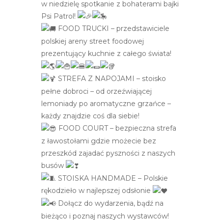
w niedzielę spotkanie z bohaterami bajki
e
Psi Patrol!
m
FOOD TRUCKI – przedstawiciele
u
polskiej areny street foodowej
ł
prezentujący kuchnie z całego świata!
a
t
STREFA Z NAPOJAMI – stoisko
w
pełne dobroci – od orzeźwiającej
i
lemoniady po aromatyczne grzańce –
e
każdy znajdzie coś dla siebie!
ń
FOOD COURT – bezpieczna strefa
d
z ławostołami gdzie możecie bez
o
przeszkód zajadać pyszności z naszych
s
busów
t
STOISKA HANDMADE – Polskie
ę
rękodzieło w najlepszej odsłonie
p
Dołącz do wydarzenia, bądź na
u
bieżąco i poznaj naszych wystawców!
.