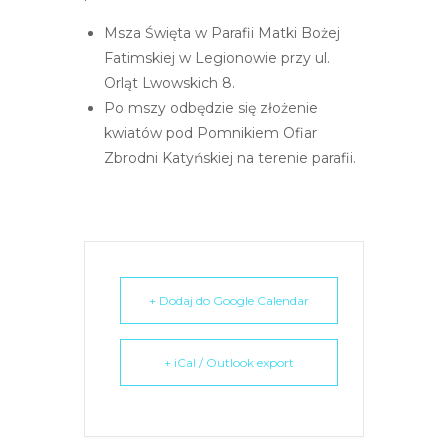
e
Msza Święta w Parafii Matki Bożej
m
Fatimskiej w Legionowie przy ul.
u
Orląt Lwowskich 8.
ł
Po mszy odbędzie się złożenie
a
kwiatów pod Pomnikiem Ofiar
t
Zbrodni Katyńskiej na terenie parafii.
w
i
e
ń
d
o
+ Dodaj do Google Calendar
s
t
+ iCal / Outlook export
ę
p
u
.