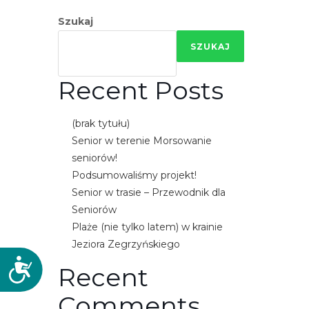
Szukaj
SZUKAJ
Recent Posts
(brak tytułu)
Senior w terenie Morsowanie
seniorów!
Podsumowaliśmy projekt!
Senior w trasie – Przewodnik dla
Seniorów
Plaże (nie tylko latem) w krainie
Jeziora Zegrzyńskiego
D
Recent
o
Comments
s