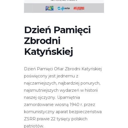
r
n
e
t
Dzień Pamięci
o
Zbrodni
w
a
Katyńskiej
z
a
w
Dzień Pamięci Ofiar Zbrodni Katyńskiej
i
poświęcony jest jednemu z
e
najczarniejszych, najbardziej ponurych,
r
najsmutniejszych wydarzeń w historii
a
naszej ojczyzny. Upamiętnia
s
zamordowanie wiosną 1940 r. przez
y
komunistyczny aparat bezpieczeństwa
s
ZSRR prawie 22 tysięcy polskich
t
patriotów.