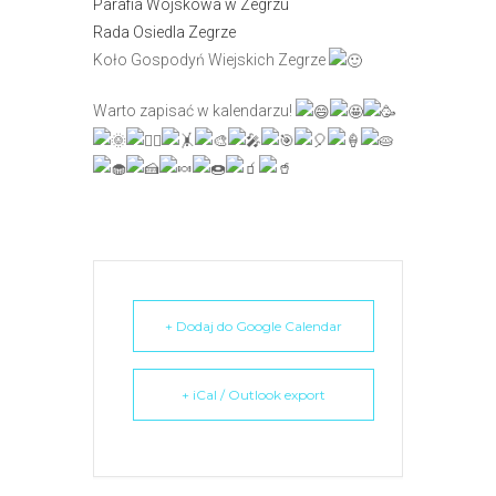
Parafia Wojskowa w Zegrzu
e
Rada Osiedla Zegrze
m
Koło Gospodyń Wiejskich Zegrze
u
ł
Warto zapisać w kalendarzu!
a
t
w
i
e
ń
d
o
+ Dodaj do Google Calendar
s
t
+ iCal / Outlook export
ę
p
u
.