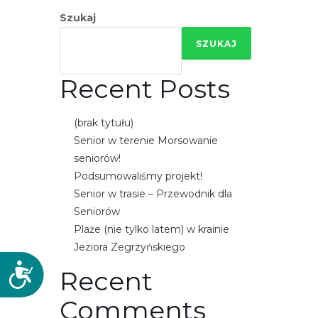
Szukaj
SZUKAJ
Recent Posts
(brak tytułu)
Senior w terenie Morsowanie
seniorów!
Podsumowaliśmy projekt!
Senior w trasie – Przewodnik dla
Seniorów
Plaże (nie tylko latem) w krainie
Jeziora Zegrzyńskiego
D
Recent
o
Comments
s