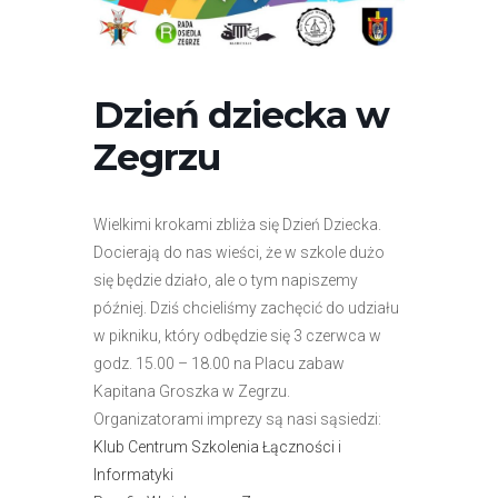
r
n
e
t
Dzień dziecka w
o
Zegrzu
w
a
z
Wielkimi krokami zbliża się Dzień Dziecka.
a
Docierają do nas wieści, że w szkole dużo
w
się będzie działo, ale o tym napiszemy
i
później. Dziś chcieliśmy zachęcić do udziału
e
w pikniku, który odbędzie się 3 czerwca w
r
godz. 15.00 – 18.00 na Placu zabaw
a
Kapitana Groszka w Zegrzu.
s
Organizatorami imprezy są nasi sąsiedzi:
y
Klub Centrum Szkolenia Łączności i
s
Informatyki
t