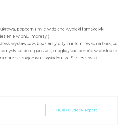
a cukrowa, popcorn ( mile widziane wypieki i smakołyki
iesienie w dniu imprezy )
 stoisk wystawców, będziemy o tym informować na bieżąco
, pomysły co do organizacji, moglibyście pomóc w obsłudze
o imprezie znajomym, sąsiadom ze Skrzeszewa i
+ iCal / Outlook export