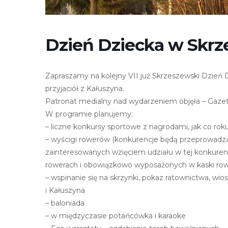
e
m
u
Dzień Dziecka w Skrz
ł
a
t
Zapraszamy na kolejny VII już Skrzeszewski Dzień
w
przyjaciół z Kałuszyna.
i
Patronat medialny nad wydarzeniem objęła – Gaze
e
W programie planujemy:
ń
– liczne konkursy sportowe z nagrodami, jak co rok
d
– wyścigi rowerów (konkurencje będą przeprowad
o
zainteresowanych wzięciem udziału w tej konkuren
s
rowerach i obowiązkowo wyposażonych w kaski ro
t
– wspinanie się na skrzynki, pokaz ratownictwa, wi
ę
i Kałuszyna
p
– baloniada
u
– w międzyczasie potańcówka i karaoke
.