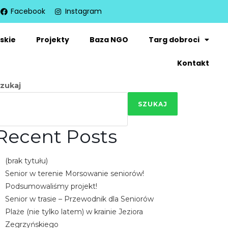
Facebook
Instagram
skie
Projekty
Baza NGO
Targ dobroci
Kontakt
zukaj
SZUKAJ
Recent Posts
(brak tytułu)
Senior w terenie Morsowanie seniorów!
Podsumowaliśmy projekt!
Senior w trasie – Przewodnik dla Seniorów
Plaże (nie tylko latem) w krainie Jeziora
Zegrzyńskiego