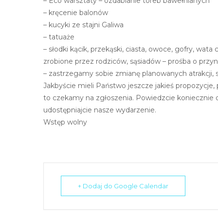
– Eco warsztaty – ozdabianie toreb bawełnianych
N
– kręcenie balonów
a
– kucyki ze stajni Galiwa
c
– tatuaże
i
– słodki kącik, przekąski, ciasta, owoce, gofry, wat
ś
zrobione przez rodziców, sąsiadów – prośba o przyn
n
– zastrzegamy sobie zmianę planowanych atrakcji,
i
Jakbyście mieli Państwo jeszcze jakieś propozycje
j
to czekamy na zgłoszenia. Powiedzcie koniecznie 
k
udostępniajcie nasze wydarzenie.
l
Wstęp wolny
a
w
i
s
z
+ Dodaj do Google Calendar
e
C
o