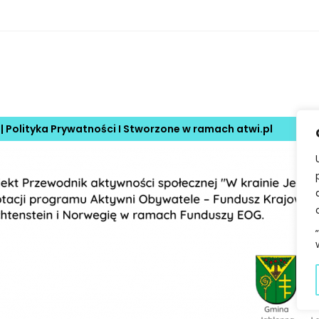
 |
Polityka Prywatności
I Stworzone w ramach
atwi.pl