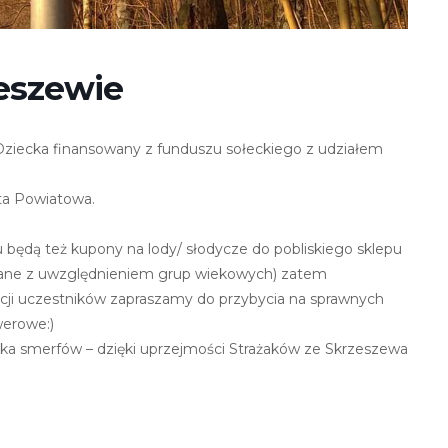
eszewie
 Dziecka finansowany z funduszu sołeckiego z udziałem
ta Powiatowa.
u będą też kupony na lody/ słodycze do pobliskiego sklepu
zane z uwzględnieniem grup wiekowych) zatem
cji uczestników zapraszamy do przybycia na sprawnych
werowe:)
oska smerfów – dzięki uprzejmości Strażaków ze Skrzeszewa