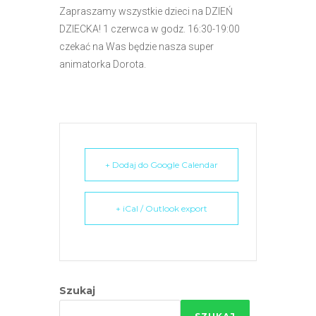
r
Zapraszamy wszystkie dzieci na DZIEŃ
n
DZIECKA! 1 czerwca w godz. 16:30-19:00
e
czekać na Was będzie nasza super
t
animatorka Dorota.
o
w
a
z
a
+ Dodaj do Google Calendar
w
i
e
+ iCal / Outlook export
r
a
s
y
Szukaj
s
t