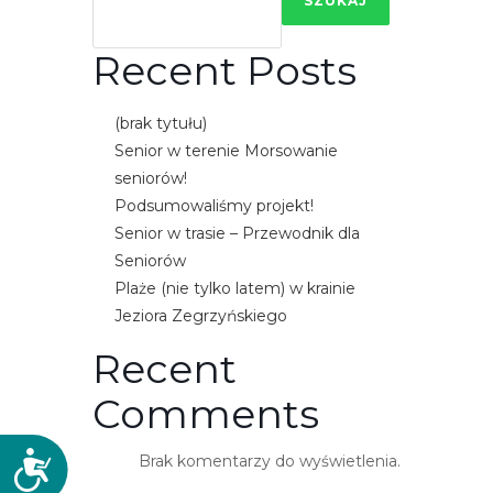
SZUKAJ
e
m
Recent Posts
u
ł
(brak tytułu)
a
Senior w terenie Morsowanie
t
seniorów!
w
Podsumowaliśmy projekt!
i
Senior w trasie – Przewodnik dla
e
Seniorów
ń
Plaże (nie tylko latem) w krainie
d
Jeziora Zegrzyńskiego
o
s
Recent
t
Comments
ę
p
u
D
Brak komentarzy do wyświetlenia.
.
o