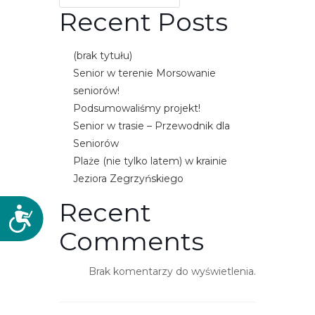
Recent Posts
(brak tytułu)
Senior w terenie Morsowanie
seniorów!
Podsumowaliśmy projekt!
Senior w trasie – Przewodnik dla
Seniorów
Plaże (nie tylko latem) w krainie
Jeziora Zegrzyńskiego
Recent
D
o
Comments
s
t
Brak komentarzy do wyświetlenia.
ę
p
n