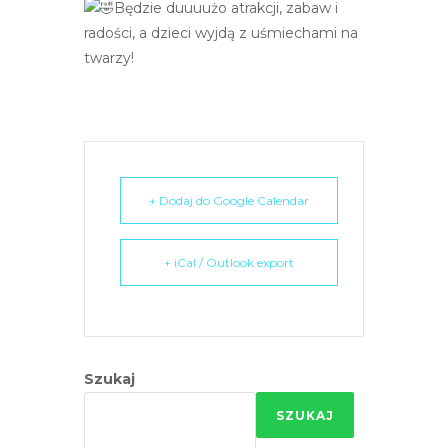
Będzie duuuużo atrakcji, zabaw i
e
radości, a dzieci wyjdą z uśmiechami na
m
twarzy!
u
ł
a
t
w
i
+ Dodaj do Google Calendar
e
ń
+ iCal / Outlook export
d
o
s
t
ę
Szukaj
p
u
SZUKAJ
.