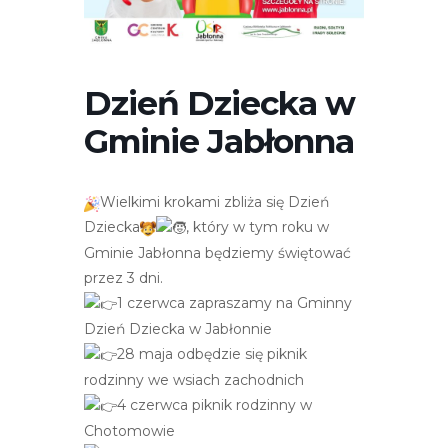
r
n
e
t
Dzień Dziecka w
o
Gminie Jabłonna
w
a
z
Wielkimi krokami zbliża się Dzień
a
Dziecka
, który w tym roku w
w
Gminie Jabłonna będziemy świętować
i
przez 3 dni.
e
1 czerwca zapraszamy na Gminny
r
Dzień Dziecka w Jabłonnie
a
28 maja odbędzie się piknik
s
rodzinny we wsiach zachodnich
y
4 czerwca piknik rodzinny w
s
Chotomowie
t