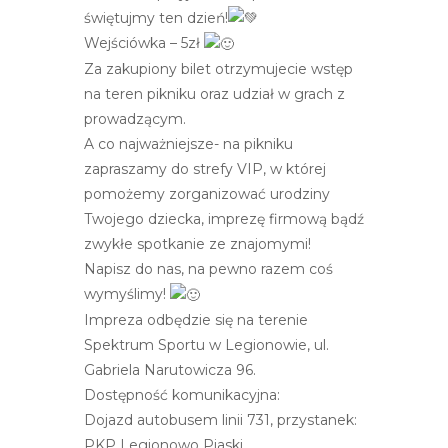
e
świętujmy ten dzień!
m
Wejściówka – 5zł
u
Za zakupiony bilet otrzymujecie wstęp
ł
na teren pikniku oraz udział w grach z
a
prowadzącym.
t
A co najważniejsze- na pikniku
w
zapraszamy do strefy VIP, w której
i
pomożemy zorganizować urodziny
e
Twojego dziecka, imprezę firmową bądź
ń
zwykłe spotkanie ze znajomymi!
d
Napisz do nas, na pewno razem coś
o
wymyślimy!
s
Impreza odbędzie się na terenie
t
Spektrum Sportu w Legionowie, ul.
ę
Gabriela Narutowicza 96.
p
Dostępność komunikacyjna:
u
Dojazd autobusem linii 731, przystanek:
.
PKP Legionowo Piaski