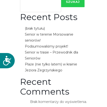
SZUKAJ
Recent Posts
(brak tytułu)
Senior w terenie Morsowanie
seniorów!
Podsumowaliśmy projekt!
Senior w trasie – Przewodnik dla
Seniorów
D
Plaże (nie tylko latem) w krainie
o
s
Jeziora Zegrzyńskiego
t
Recent
ę
p
Comments
n
o
Brak komentarzy do wyświetlenia.
ś