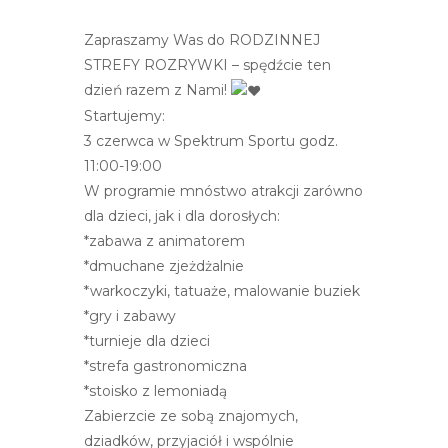
r
n
Zapraszamy Was do RODZINNEJ
e
STREFY ROZRYWKI – spędźcie ten
t
dzień razem z Nami!
o
Startujemy:
w
3 czerwca w Spektrum Sportu godz.
a
11:00-19:00
z
W programie mnóstwo atrakcji zarówno
a
dla dzieci, jak i dla dorosłych:
w
*zabawa z animatorem
i
*dmuchane zjeżdżalnie
e
*warkoczyki, tatuaże, malowanie buziek
r
*gry i zabawy
a
*turnieje dla dzieci
s
*strefa gastronomiczna
y
*stoisko z lemoniadą
s
Zabierzcie ze sobą znajomych,
t
dziadków, przyjaciół i wspólnie