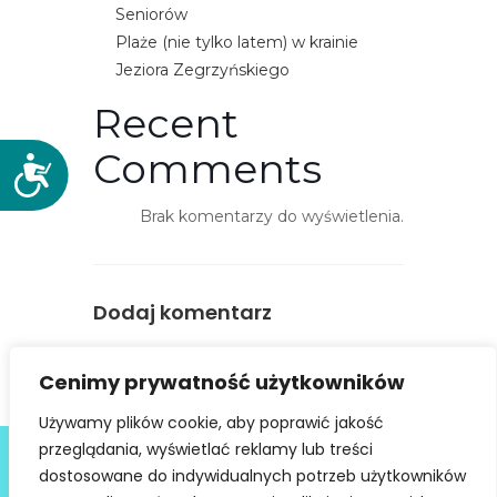
Seniorów
Plaże (nie tylko latem) w krainie
Jeziora Zegrzyńskiego
Recent
Comments
D
o
Brak komentarzy do wyświetlenia.
s
t
ę
p
Dodaj komentarz
n
o
You must be
logged in
to post a
Cenimy prywatność użytkowników
ś
comment.
ć
Używamy plików cookie, aby poprawić jakość
Deklaracja dostępności
przeglądania, wyświetlać reklamy lub treści
dostosowane do indywidualnych potrzeb użytkowników
@ Copyright 2021 Stowarzyszenie Dobra Fala |
Polityka