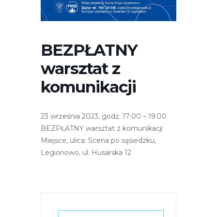
r
n
e
t
BEZPŁATNY
o
warsztat z
w
a
komunikacji
z
a
w
23 września 2023, godz. 17:00 – 19:00
i
BEZPŁATNY warsztat z komunikacji
e
Miejsce, ulica: Scena po sąsiedzku,
r
Legionowo, ul. Husarska 12
a
s
y
s
t