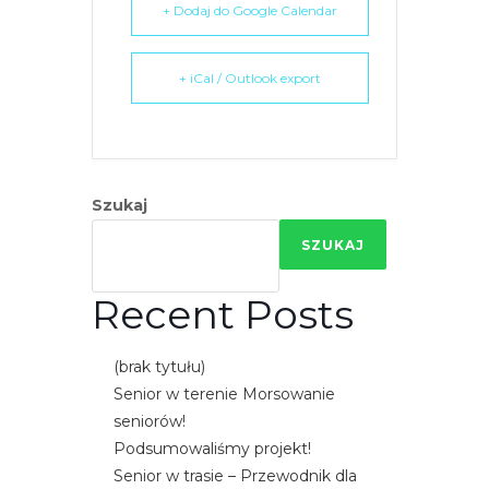
+ Dodaj do Google Calendar
e
m
u
+ iCal / Outlook export
ł
a
t
w
Szukaj
i
e
SZUKAJ
ń
d
Recent Posts
o
s
(brak tytułu)
t
Senior w terenie Morsowanie
ę
seniorów!
p
Podsumowaliśmy projekt!
u
Senior w trasie – Przewodnik dla
.