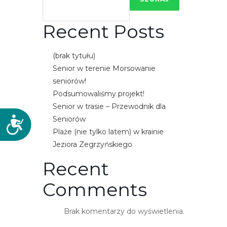
Recent Posts
(brak tytułu)
Senior w terenie Morsowanie
seniorów!
Podsumowaliśmy projekt!
Senior w trasie – Przewodnik dla
Seniorów
D
Plaże (nie tylko latem) w krainie
o
Jeziora Zegrzyńskiego
s
t
Recent
ę
p
Comments
n
o
Brak komentarzy do wyświetlenia.
ś