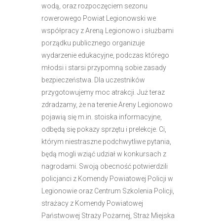
wodą, oraz rozpoczęciem sezonu
e
rowerowego Powiat Legionowski we
m
współpracy z Areną Legionowo i służbami
u
porządku publicznego organizuje
ł
wydarzenie edukacyjne, podczas którego
a
młodsi i starsi przypomną sobie zasady
t
bezpieczeństwa. Dla uczestników
w
przygotowujemy moc atrakcji. Już teraz
i
zdradzamy, że na terenie Areny Legionowo
e
pojawią się m.in. stoiska informacyjne,
ń
odbędą się pokazy sprzętu i prelekcje. Ci,
d
którym niestraszne podchwytliwe pytania,
o
będą mogli wziąć udział w konkursach z
s
nagrodami. Swoją obecność potwierdzili
t
policjanci z Komendy Powiatowej Policji w
ę
Legionowie oraz Centrum Szkolenia Policji,
p
strażacy z Komendy Powiatowej
u
Państwowej Straży Pożarnej, Straż Miejska
.