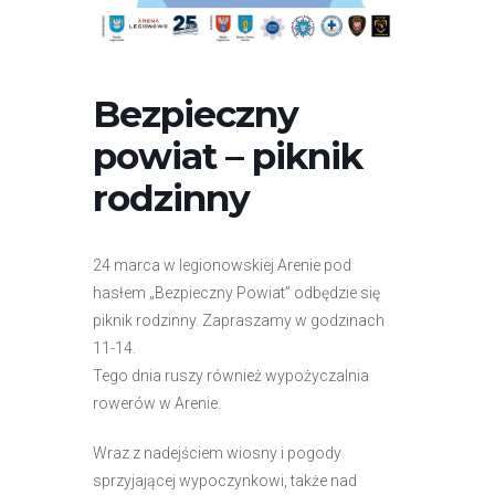
r
n
e
t
Bezpieczny
o
powiat – piknik
w
a
rodzinny
z
a
w
24 marca w legionowskiej Arenie pod
i
hasłem „Bezpieczny Powiat” odbędzie się
e
piknik rodzinny. Zapraszamy w godzinach
r
11-14.
a
Tego dnia ruszy również wypożyczalnia
s
rowerów w Arenie.
y
Wraz z nadejściem wiosny i pogody
s
sprzyjającej wypoczynkowi, także nad
t