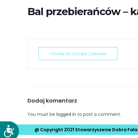
e
Bal przebierańców – 
m
u
ł
a
t
w
+ Dodaj do Google Calendar
i
e
ń
d
o
s
Dodaj komentarz
t
ę
You must be
logged in
to post a comment.
p
u
D
@ Copyright 2021 Stowarzyszenie Dobra Fala
.
o