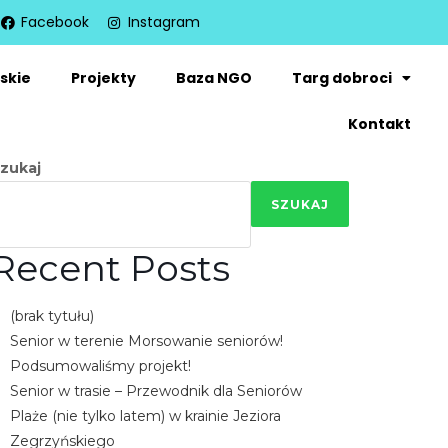
Facebook
Instagram
skie
Projekty
Baza NGO
Targ dobroci
Kontakt
zukaj
SZUKAJ
Recent Posts
(brak tytułu)
Senior w terenie Morsowanie seniorów!
Podsumowaliśmy projekt!
Senior w trasie – Przewodnik dla Seniorów
Plaże (nie tylko latem) w krainie Jeziora
Zegrzyńskiego