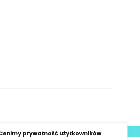
Deklaracja dostępności
Cenimy prywatność użytkowników