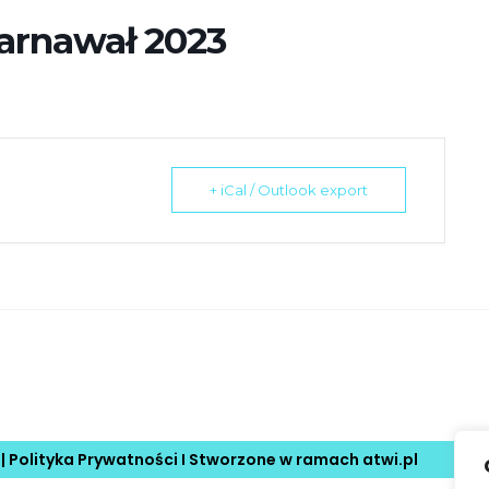
karnawał 2023
+ iCal / Outlook export
 |
Polityka Prywatności
I Stworzone w ramach
atwi.pl