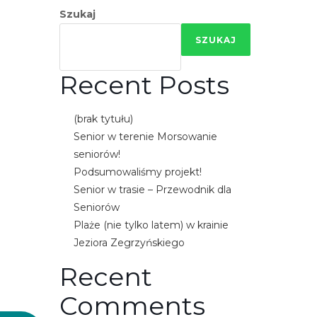
e
Szukaj
m
SZUKAJ
u
ł
Recent Posts
a
t
w
(brak tytułu)
i
Senior w terenie Morsowanie
e
seniorów!
ń
Podsumowaliśmy projekt!
d
Senior w trasie – Przewodnik dla
o
Seniorów
s
Plaże (nie tylko latem) w krainie
t
Jeziora Zegrzyńskiego
ę
Recent
p
u
Comments
.