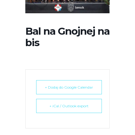
r
n
e
t
Bal na Gnojnej na
o
bis
w
a
z
a
w
i
e
+ Dodaj do Google Calendar
r
a
+ iCal / Outlook export
s
y
s
t