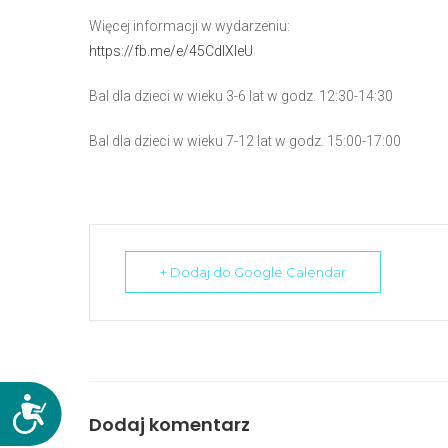
N
Więcej informacji w wydarzeniu:
a
https://fb.me/e/45CdlXleU
c
i
Bal dla dzieci w wieku 3-6 lat w godz. 12:30-14:30
ś
Bal dla dzieci w wieku 7-12 lat w godz. 15:00-17:00
n
i
j
k
l
a
+ Dodaj do Google Calendar
w
i
s
z
e
D
C
Dodaj komentarz
o
o