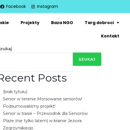
Facebook
Instagram
skie
Projekty
Baza NGO
Targ dobroci
Kontakt
zukaj
SZUKAJ
Recent Posts
(brak tytułu)
Senior w terenie Morsowanie seniorów!
Podsumowaliśmy projekt!
Senior w trasie – Przewodnik dla Seniorów
Plaże (nie tylko latem) w krainie Jeziora
Zegrzyńskiego