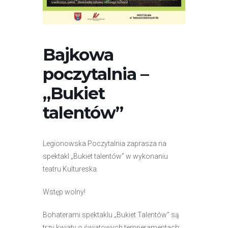
r
n
e
t
Bajkowa
o
poczytalnia –
w
a
„Bukiet
z
talentów”
a
w
i
Legionowska Poczytalnia zaprasza na
e
spektakl „Bukiet talentów” w wykonaniu
r
teatru Kultureska.
a
s
Wstęp wolny!
y
s
Bohaterami spektaklu „Bukiet Talentów” są
t
trzy kwiaty o światowych temperamentach: