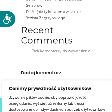
Seniorów
Plaże (nie tylko latem) w krainie
D
Jeziora Zegrzyńskiego
o
Recent
s
t
Comments
ę
p
Brak komentarzy do wyświetlenia.
n
o
ś
ć
Dodaj komentarz
You must be
logged in
to post a
Cenimy prywatność użytkowników
comment.
Używamy plików cookie, aby poprawić jakość
Deklaracja dostępności
przeglądania, wyświetlać reklamy lub treści
dostosowane do indywidualnych potrzeb użytkowników
@ Copyright 2021 Stowarzyszenie Dobra Fala |
Polityka