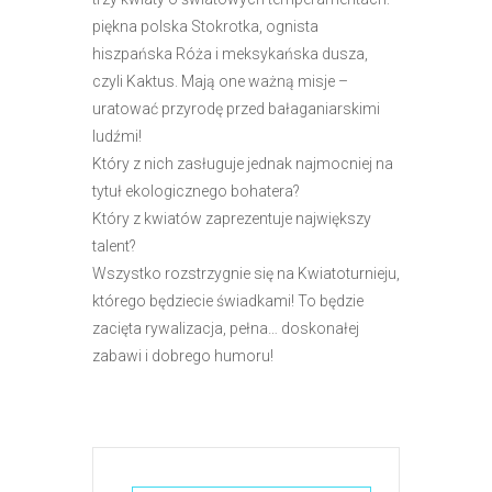
e
piękna polska Stokrotka, ognista
m
hiszpańska Róża i meksykańska dusza,
u
czyli Kaktus. Mają one ważną misje –
ł
uratować przyrodę przed bałaganiarskimi
a
ludźmi!
t
Który z nich zasługuje jednak najmocniej na
w
tytuł ekologicznego bohatera?
i
Który z kwiatów zaprezentuje największy
e
talent?
ń
Wszystko rozstrzygnie się na Kwiatoturnieju,
d
którego będziecie świadkami! To będzie
o
zacięta rywalizacja, pełna… doskonałej
s
zabawi i dobrego humoru!
t
ę
p
u
.