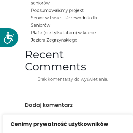
seniorów!
Podsumowaliśmy projekt!
Senior w trasie – Przewodnik dla
Seniorów
Plaże (nie tylko latem) w krainie
D
Jeziora Zegrzyńskiego
o
s
Recent
t
Comments
ę
p
n
Brak komentarzy do wyświetlenia.
o
ś
ć
Dodaj komentarz
You must be
logged in
to post a
Cenimy prywatność użytkowników
comment.