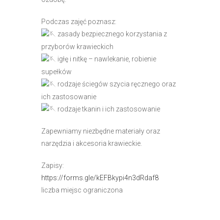
e
m
Podczas zajęć poznasz:
u
zasady bezpiecznego korzystania z
ł
przyborów krawieckich
a
igłę i nitkę – nawlekanie, robienie
t
supełków
w
rodzaje ściegów szycia ręcznego oraz
i
ich zastosowanie
e
rodzaje tkanin i ich zastosowanie
ń
d
Zapewniamy niezbędne materiały oraz
o
narzędzia i akcesoria krawieckie.
s
Zapisy:
t
https://forms.gle/kEFBkypi4n3dRdaf8
ę
liczba miejsc ograniczona
p
u
.