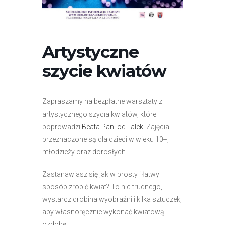
r
n
e
t
Artystyczne
o
szycie kwiatów
w
a
z
Zapraszamy na bezpłatne warsztaty z
a
artystycznego szycia kwiatów, które
w
poprowadzi
Beata Pani od Lalek
. Zajęcia
i
przeznaczone są dla dzieci w wieku 10+,
e
młodzieży oraz dorosłych.
r
a
Zastanawiasz się jak w prosty i łatwy
s
sposób zrobić kwiat? To nic trudnego,
y
wystarcz drobina wyobraźni i kilka sztuczek,
s
aby własnoręcznie wykonać kwiatową
t
ozdobę.