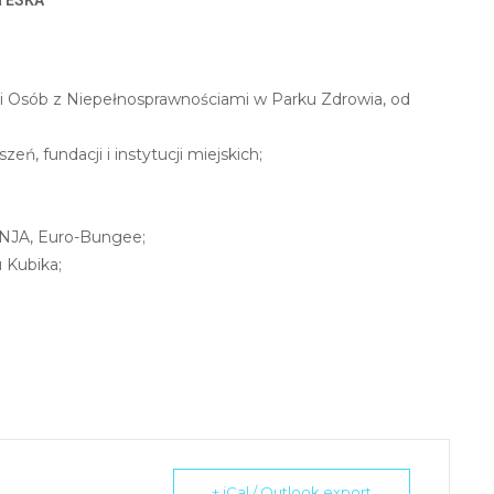
ni Osób z Niepełnosprawnościami w Parku Zdrowia, od
ń, fundacji i instytucji miejskich;
NINJA, Euro-Bungee;
u Kubika;
+ iCal / Outlook export