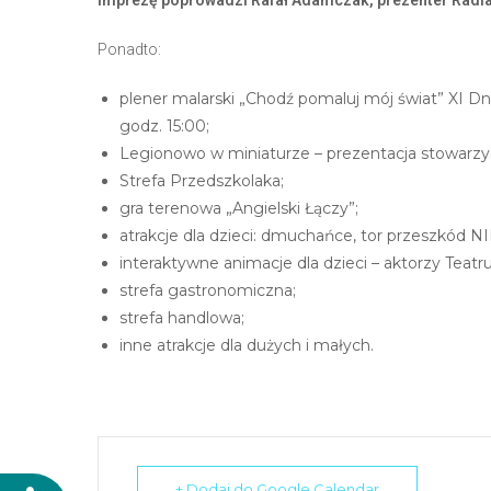
n
t
Ponadto:
r
plener malarski „Chodź pomaluj mój świat” XI D
o
godz. 15:00;
l
Legionowo w miniaturze – prezentacja stowarzysze
-
Strefa Przedszkolaka;
F
gra terenowa „Angielski Łączy”;
1
atrakcje dla dzieci: dmuchańce, tor przeszkód 
1
interaktywne animacje dla dzieci – aktorzy Teatr
,
strefa gastronomiczna;
a
strefa handlowa;
b
inne atrakcje dla dużych i małych.
y
d
o
s
t
o
+ Dodaj do Google Calendar