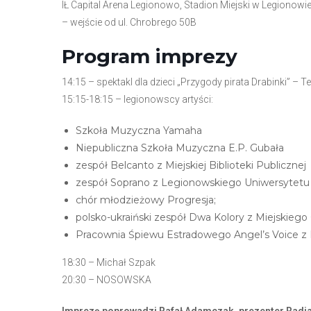
IŁ Capital Arena Legionowo, Stadion Miejski w Legionowi
N
– wejście od ul. Chrobrego 50B
a
c
Program imprezy
i
ś
14:15 – spektakl dla dzieci „Przygody pirata Drabinki” – T
n
15:15-18:15 – legionowscy artyści:
i
Szkoła Muzyczna Yamaha
j
Niepubliczna Szkoła Muzyczna E.P. Gubała
k
zespół Belcanto z Miejskiej Biblioteki Publicznej
l
zespół Soprano z Legionowskiego Uniwersytetu
a
chór młodzieżowy Progresja;
w
polsko-ukraiński zespół Dwa Kolory z Miejskiego
i
Pracownia Śpiewu Estradowego Angel’s Voice z 
s
z
18:30 – Michał Szpak
e
20:30 – NOSOWSKA
C
o
Imprezę poprowadzi Rafał Adamczak, prezenter Radi