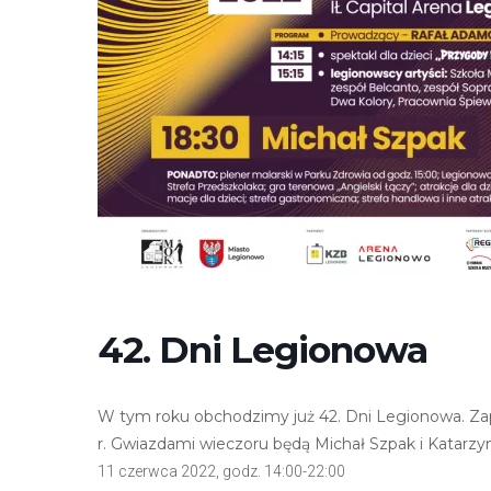
e
m
u
ł
a
t
w
i
e
ń
d
o
42. Dni Legionowa
s
t
ę
W tym roku obchodzimy już 42. Dni Legionowa. Za
p
r. Gwiazdami wieczoru będą Michał Szpak i Katarz
u
11 czerwca 2022, godz. 14:00-22:00
.