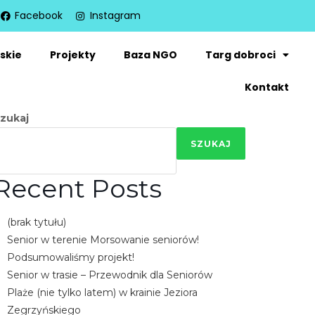
Facebook
Instagram
skie
Projekty
Baza NGO
Targ dobroci
Kontakt
zukaj
SZUKAJ
Recent Posts
(brak tytułu)
Senior w terenie Morsowanie seniorów!
Podsumowaliśmy projekt!
Senior w trasie – Przewodnik dla Seniorów
Plaże (nie tylko latem) w krainie Jeziora
Zegrzyńskiego